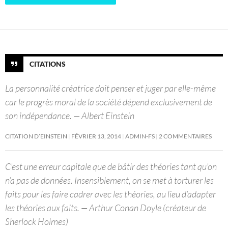
CITATIONS
La personnalité créatrice doit penser et juger par elle-même
car le progrès moral de la société dépend exclusivement de
son indépendance. — Albert Einstein
CITATION D’EINSTEIN
FÉVRIER 13, 2014
ADMIN-FS
2 COMMENTAIRES
C’est une erreur capitale que de bâtir des théories tant qu’on
n’a pas de données. Insensiblement, on se met à torturer les
faits pour les faire cadrer avec les théories, au lieu d’adapter
les théories aux faits. — Arthur Conan Doyle (créateur de
Sherlock Holmes)