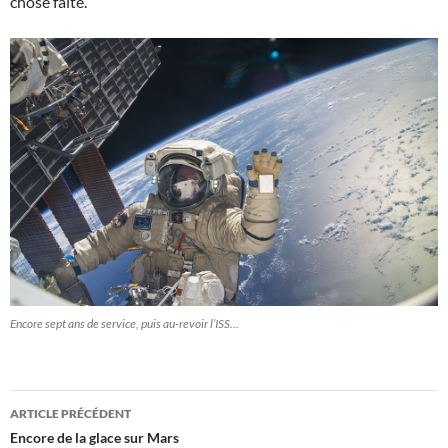
chose faite.
Encore sept ans de service, puis au-revoir l’ISS…
Navigation
ARTICLE PRÉCÉDENT
des
Encore de la glace sur Mars