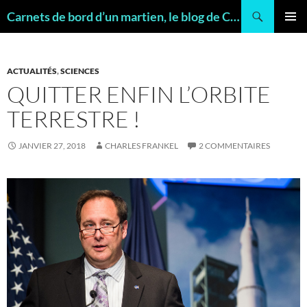
Recherche
Carnets de bord d’un martien, le blog de Charles FRANKEL, géologue
ALLER
MENU
AU
PRINCI
CONTENU
ACTUALITÉS
,
SCIENCES
QUITTER ENFIN L’ORBITE
TERRESTRE !
JANVIER 27, 2018
CHARLES FRANKEL
2 COMMENTAIRES