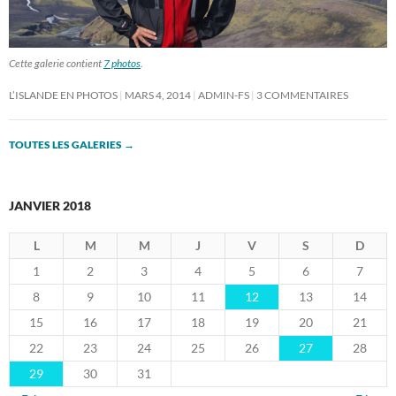
Cette galerie contient
7 photos
.
L’ISLANDE EN PHOTOS
MARS 4, 2014
ADMIN-FS
3 COMMENTAIRES
TOUTES LES GALERIES
→
JANVIER 2018
L
M
M
J
V
S
D
1
2
3
4
5
6
7
8
9
10
11
12
13
14
15
16
17
18
19
20
21
22
23
24
25
26
27
28
29
30
31