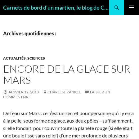
Recherche
Carnets de bord d’un martien, le blog de Charles FRANKEL, géologue
ALLER
MENU
AU
PRINCI
CONTENU
Archives quotidiennes :
ACTUALITÉS
,
SCIENCES
ENCORE DE LA GLACE SUR
MARS
JANVIER 12, 2018
CHARLES FRANKEL
LAISSER UN
COMMENTAIRE
De l’eau sur Mars : ce n’est un secret pour personne qu’il y en a
à la pelle, sous forme de glace, aux deux pôles—suffisamment,
si elle fondait, pour couvrir toute la planète rouge (si elle était
une boule lisse sans relief) d’une mer profonde de plusieurs