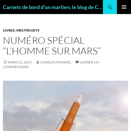
Recherche
Carnets de bord d’un martien, le blog de Charles FRANKEL, géologue
ALLER
MENU
AU
PRINCI
CONTENU
LIVRES
,
MES PROJETS
NUMÉRO SPÉCIAL
“L’HOMME SUR MARS”
MARS 13, 2017
CHARLES FRANKEL
LAISSER UN
COMMENTAIRE