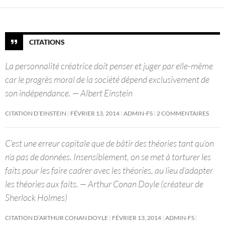
CITATIONS
La personnalité créatrice doit penser et juger par elle-même
car le progrès moral de la société dépend exclusivement de
son indépendance. — Albert Einstein
CITATION D’EINSTEIN
FÉVRIER 13, 2014
ADMIN-FS
2 COMMENTAIRES
C’est une erreur capitale que de bâtir des théories tant qu’on
n’a pas de données. Insensiblement, on se met à torturer les
faits pour les faire cadrer avec les théories, au lieu d’adapter
les théories aux faits. — Arthur Conan Doyle (créateur de
Sherlock Holmes)
CITATION D’ARTHUR CONAN DOYLE
FÉVRIER 13, 2014
ADMIN-FS