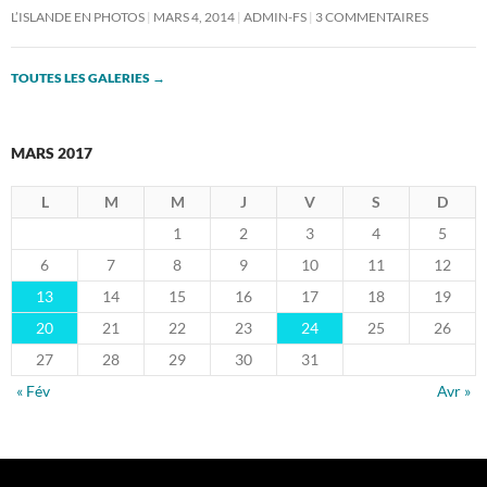
L’ISLANDE EN PHOTOS
MARS 4, 2014
ADMIN-FS
3 COMMENTAIRES
TOUTES LES GALERIES
→
MARS 2017
L
M
M
J
V
S
D
1
2
3
4
5
6
7
8
9
10
11
12
13
14
15
16
17
18
19
20
21
22
23
24
25
26
27
28
29
30
31
« Fév
Avr »