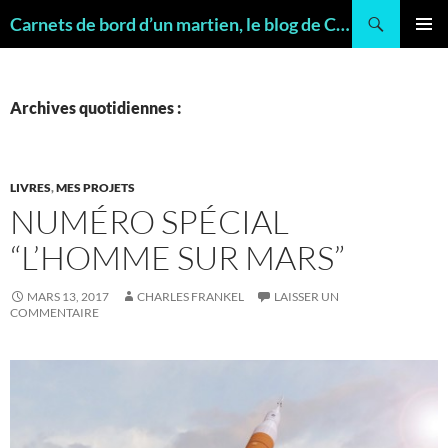
Recherche
Carnets de bord d’un martien, le blog de Charles FRANKEL, géologue
ALLER
MENU
AU
PRINCI
CONTENU
Archives quotidiennes :
LIVRES
,
MES PROJETS
NUMÉRO SPÉCIAL
“L’HOMME SUR MARS”
MARS 13, 2017
CHARLES FRANKEL
LAISSER UN
COMMENTAIRE