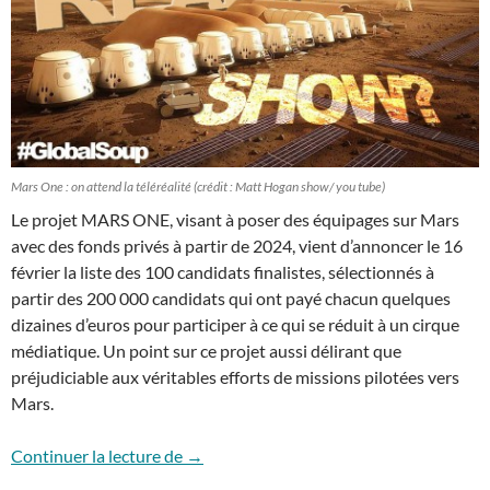
Mars One : on attend la téléréalité (crédit : Matt Hogan show/ you tube)
Le projet MARS ONE, visant à poser des équipages sur Mars
avec des fonds privés à partir de 2024, vient d’annoncer le 16
février la liste des 100 candidats finalistes, sélectionnés à
partir des 200 000 candidats qui ont payé chacun quelques
dizaines d’euros pour participer à ce qui se réduit à un cirque
médiatique. Un point sur ce projet aussi délirant que
préjudiciable aux véritables efforts de missions pilotées vers
Mars.
Mars One : 100 candidats au rêve
Continuer la lecture de
→