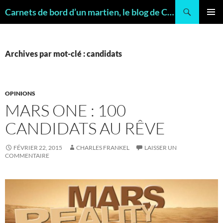
Recherche
Carnets de bord d’un martien, le blog de Charles FRANKEL, géologue
ALLER
MENU
AU
PRINCI
CONTENU
Archives par mot-clé : candidats
OPINIONS
MARS ONE : 100
CANDIDATS AU RÊVE
FÉVRIER 22, 2015
CHARLES FRANKEL
LAISSER UN
COMMENTAIRE