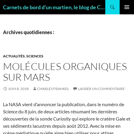
Recherche
Carnets de bord d’un martien, le blog de Charles FRANKEL, géologue
ALLER
MENU
AU
PRINCI
CONTENU
Archives quotidiennes :
ACTUALITÉS
,
SCIENCES
MOLÉCULES ORGANIQUES
SUR MARS
JUIN 8, 2018
CHARLES FRANKEL
LAISSER UN COMMENTAIRE
La NASA vient d’annoncer la publication, dans le numéro de
Science
du 8 juin, de deux articles résumant les dernières
découvertes de la sonde
Curiosity
qui explore le cratère Gale et
ses sédiments lacustres depuis août 2012. Avec la mise en
scène médiatique qu’elle aime bien utiliser pour attirer