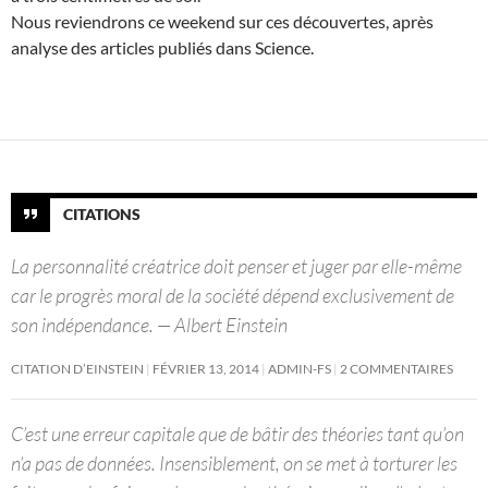
Nous reviendrons ce weekend sur ces découvertes, après
analyse des articles publiés dans Science.
CITATIONS
La personnalité créatrice doit penser et juger par elle-même
car le progrès moral de la société dépend exclusivement de
son indépendance. — Albert Einstein
CITATION D’EINSTEIN
FÉVRIER 13, 2014
ADMIN-FS
2 COMMENTAIRES
C’est une erreur capitale que de bâtir des théories tant qu’on
n’a pas de données. Insensiblement, on se met à torturer les