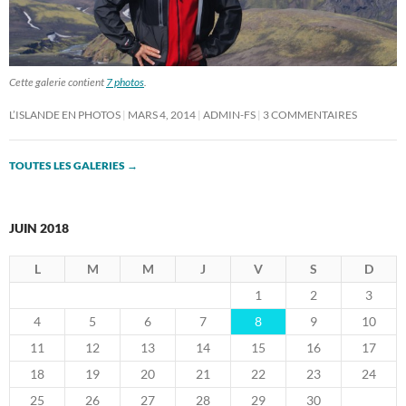
Cette galerie contient
7 photos
.
L’ISLANDE EN PHOTOS
MARS 4, 2014
ADMIN-FS
3 COMMENTAIRES
TOUTES LES GALERIES
→
JUIN 2018
L
M
M
J
V
S
D
1
2
3
4
5
6
7
8
9
10
11
12
13
14
15
16
17
18
19
20
21
22
23
24
25
26
27
28
29
30