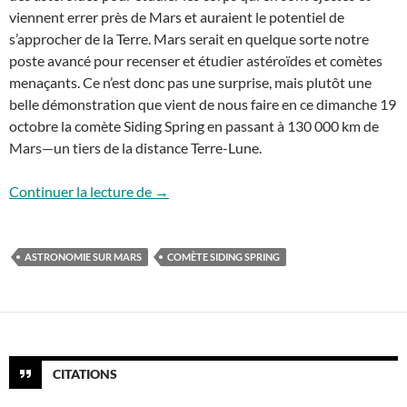
viennent errer près de Mars et auraient le potentiel de
s’approcher de la Terre. Mars serait en quelque sorte notre
poste avancé pour recenser et étudier astéroïdes et comètes
menaçants. Ce n’est donc pas une surprise, mais plutôt une
belle démonstration que vient de nous faire en ce dimanche 19
octobre la comète Siding Spring en passant à 130 000 km de
Mars—un tiers de la distance Terre-Lune.
La comète qui a frôlé Mars
Continuer la lecture de
→
ASTRONOMIE SUR MARS
COMÈTE SIDING SPRING
CITATIONS