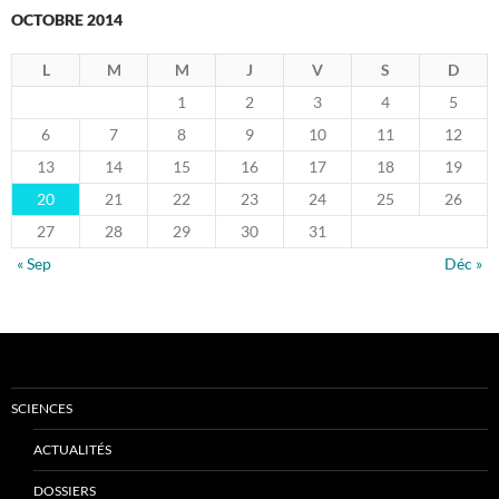
OCTOBRE 2014
L
M
M
J
V
S
D
1
2
3
4
5
6
7
8
9
10
11
12
13
14
15
16
17
18
19
20
21
22
23
24
25
26
27
28
29
30
31
« Sep
Déc »
SCIENCES
ACTUALITÉS
DOSSIERS