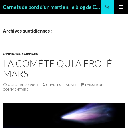
Recherche
Carnets de bord d’un martien, le blog de Charles FRANKEL, géologue
ALLER
MENU
AU
PRINCI
CONTENU
Archives quotidiennes :
OPINIONS
,
SCIENCES
LA COMÈTE QUI A FRÔLÉ
MARS
OCTOBRE 20, 2014
CHARLES FRANKEL
LAISSER UN
COMMENTAIRE