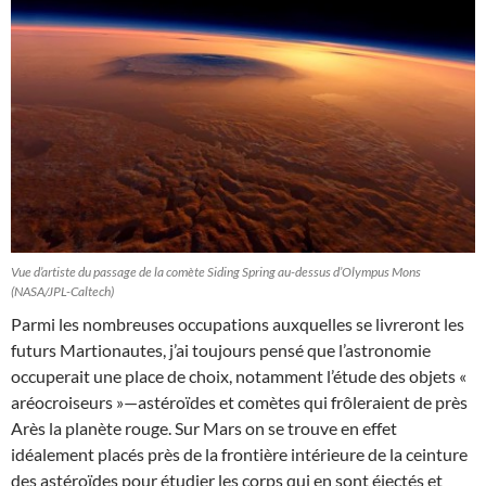
Vue d’artiste du passage de la comète Siding Spring au-dessus d’Olympus Mons
(NASA/JPL-Caltech)
Parmi les nombreuses occupations auxquelles se livreront les
futurs Martionautes, j’ai toujours pensé que l’astronomie
occuperait une place de choix, notamment l’étude des objets «
aréocroiseurs »—astéroïdes et comètes qui frôleraient de près
Arès la planète rouge. Sur Mars on se trouve en effet
idéalement placés près de la frontière intérieure de la ceinture
des astéroïdes pour étudier les corps qui en sont éjectés et