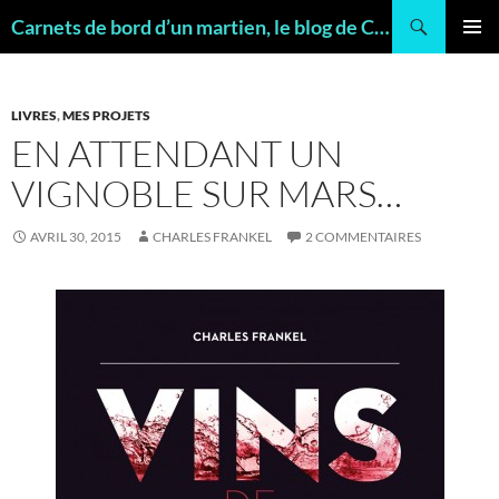
Recherche
Carnets de bord d’un martien, le blog de Charles FRANKEL, géologue
ALLER
MENU
AU
PRINCI
CONTENU
LIVRES
,
MES PROJETS
EN ATTENDANT UN
VIGNOBLE SUR MARS…
AVRIL 30, 2015
CHARLES FRANKEL
2 COMMENTAIRES