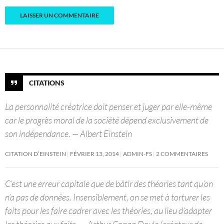
CITATIONS
La personnalité créatrice doit penser et juger par elle-même
car le progrès moral de la société dépend exclusivement de
son indépendance. — Albert Einstein
CITATION D’EINSTEIN
FÉVRIER 13, 2014
ADMIN-FS
2 COMMENTAIRES
C’est une erreur capitale que de bâtir des théories tant qu’on
n’a pas de données. Insensiblement, on se met à torturer les
faits pour les faire cadrer avec les théories, au lieu d’adapter