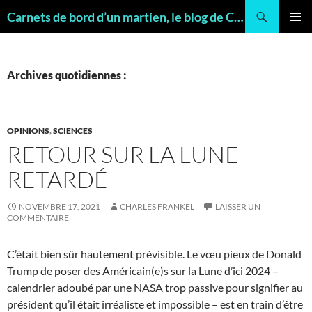
Recherche
Carnets de bord d’un martien, le blog de Charles FRANKEL, géologue
ALLER
MENU
AU
PRINCI
CONTENU
Archives quotidiennes :
OPINIONS
,
SCIENCES
RETOUR SUR LA LUNE
RETARDÉ
NOVEMBRE 17, 2021
CHARLES FRANKEL
LAISSER UN
COMMENTAIRE
C’était bien sûr hautement prévisible. Le vœu pieux de Donald
Trump de poser des Américain(e)s sur la Lune d’ici 2024 –
calendrier adoubé par une NASA trop passive pour signifier au
président qu’il était irréaliste et impossible – est en train d’être