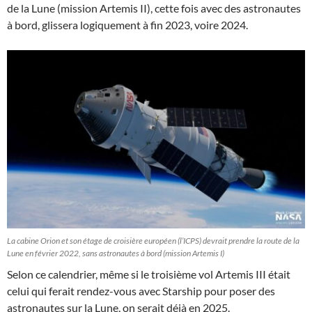
de la Lune (mission Artemis II), cette fois avec des astronautes
à bord, glissera logiquement à fin 2023, voire 2024.
La cabine Orion et son étage de croisière européen (l’ICPS) devrait prendre la route de la
Lune en février 2022, sans astronautes à bord (mission Artemis I)
Selon ce calendrier, même si le troisième vol Artemis III était
celui qui ferait rendez-vous avec Starship pour poser des
astronautes sur la Lune, on serait déjà en 2025.