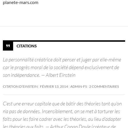
planete-mars.com
CITATIONS
La personnalité créatrice doit penser et juger par elle-même
car le progrès moral de la société dépend exclusivement de
son indépendance. — Albert Einstein
CITATION D’EINSTEIN
FÉVRIER 13, 2014
ADMIN-FS
2 COMMENTAIRES
C’est une erreur capitale que de bâtir des théories tant qu’on
n’a pas de données. Insensiblement, on se met à torturer les
faits pour les faire cadrer avec les théories, au lieu d’adapter
les théories aux faits. — Arthur Conan Doyle (créateur de