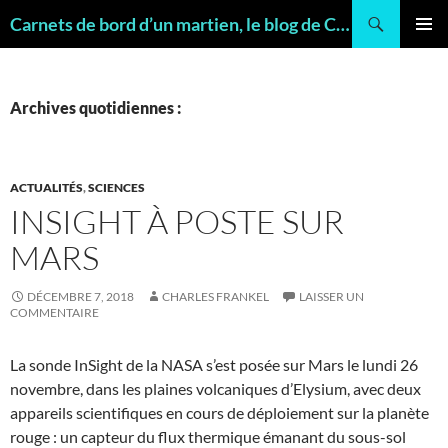
Recherche
Carnets de bord d’un martien, le blog de Charles FRANKEL, géologue
ALLER
MENU
AU
PRINCI
CONTENU
Archives quotidiennes :
ACTUALITÉS
,
SCIENCES
INSIGHT À POSTE SUR
MARS
DÉCEMBRE 7, 2018
CHARLES FRANKEL
LAISSER UN
COMMENTAIRE
La sonde InSight de la NASA s’est posée sur Mars le lundi 26
novembre, dans les plaines volcaniques d’Elysium, avec deux
appareils scientifiques en cours de déploiement sur la planète
rouge : un capteur du flux thermique émanant du sous-sol