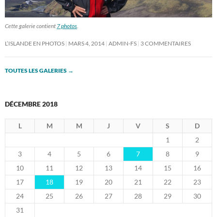
Cette galerie contient
7 photos
.
L’ISLANDE EN PHOTOS
MARS 4, 2014
ADMIN-FS
3 COMMENTAIRES
TOUTES LES GALERIES
→
DÉCEMBRE 2018
L
M
M
J
V
S
D
1
2
3
4
5
6
7
8
9
10
11
12
13
14
15
16
17
18
19
20
21
22
23
24
25
26
27
28
29
30
31