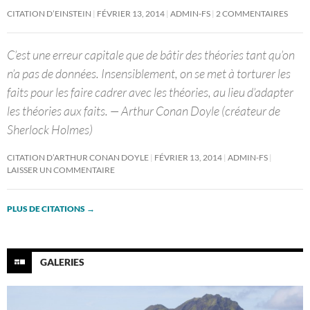
CITATION D’EINSTEIN
FÉVRIER 13, 2014
ADMIN-FS
2 COMMENTAIRES
C’est une erreur capitale que de bâtir des théories tant qu’on
n’a pas de données. Insensiblement, on se met à torturer les
faits pour les faire cadrer avec les théories, au lieu d’adapter
les théories aux faits. — Arthur Conan Doyle (créateur de
Sherlock Holmes)
CITATION D’ARTHUR CONAN DOYLE
FÉVRIER 13, 2014
ADMIN-FS
LAISSER UN COMMENTAIRE
PLUS DE CITATIONS
→
GALERIES