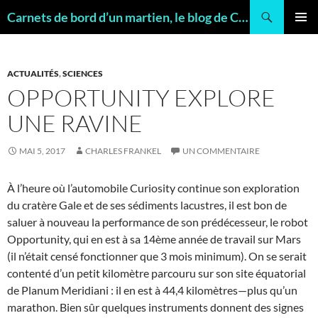
Recherche
Carnets de bord d’un martien, le blog de Charles FRANKEL, géologue
ALLER
MENU
AU
PRINCI
CONTENU
ACTUALITÉS
,
SCIENCES
OPPORTUNITY EXPLORE
UNE RAVINE
MAI 5, 2017
CHARLES FRANKEL
UN COMMENTAIRE
À l’heure où l’automobile Curiosity continue son exploration
du cratère Gale et de ses sédiments lacustres, il est bon de
saluer à nouveau la performance de son prédécesseur, le robot
Opportunity, qui en est à sa 14ème année de travail sur Mars
(il n’était censé fonctionner que 3 mois minimum). On se serait
contenté d’un petit kilomètre parcouru sur son site équatorial
de Planum Meridiani : il en est à 44,4 kilomètres—plus qu’un
marathon. Bien sûr quelques instruments donnent des signes