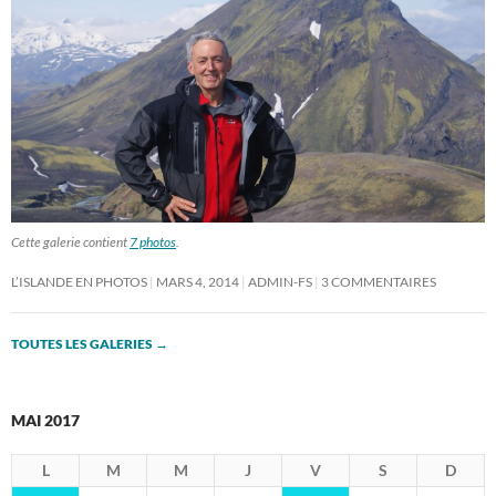
Cette galerie contient
7 photos
.
L’ISLANDE EN PHOTOS
MARS 4, 2014
ADMIN-FS
3 COMMENTAIRES
TOUTES LES GALERIES
→
MAI 2017
L
M
M
J
V
S
D