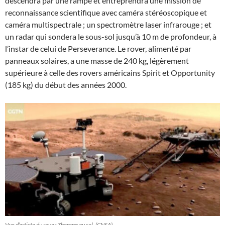
descendra par une rampe et entreprendra une mission de
reconnaissance scientifique avec caméra stéréoscopique et
caméra multispectrale ; un spectromètre laser infrarouge ; et
un radar qui sondera le sous-sol jusqu’à 10 m de profondeur, à
l’instar de celui de Perseverance. Le rover, alimenté par
panneaux solaires, a une masse de 240 kg, légèrement
supérieure à celle des rovers américains Spirit et Opportunity
(185 kg) du début des années 2000.
Vue d’artiste du rover Zhorong au sol. (CNSA)