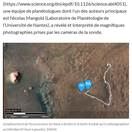
(https://www.science.org/doi/epdf/10.1126/science.abl4051),
une équipe de planétologues dont l’un des auteurs principaux
est Nicolas Mangold (Laboratoire de Planétologie de
l’Université de Nantes), a révélé et interprété de magnifiques
photographies prises par les caméras de la sonde.
L’emplacement de Perseverance (en haut à droite) et la butte Kodiak qu’il a photographiée
au téléobjectif (tout à gauche). (NASA)