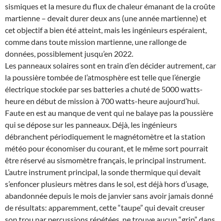
sismiques et la mesure du flux de chaleur émanant de la croûte
martienne – devait durer deux ans (une année martienne) et
cet objectif a bien été atteint, mais les ingénieurs espéraient,
comme dans toute mission martienne, une rallonge de
données, possiblement jusqu’en 2022.
Les panneaux solaires sont en train d’en décider autrement, car
la poussière tombée de l’atmosphère est telle que l’énergie
électrique stockée par ses batteries a chuté de 5000 watts-
heure en début de mission à 700 watts-heure aujourd’hui.
Faute en est au manque de vent qui ne balaye pas la poussière
qui se dépose sur les panneaux. Déjà, les ingénieurs
débranchent périodiquement le magnétomètre et la station
météo pour économiser du courant, et le même sort pourrait
être réservé au sismomètre français, le principal instrument.
L’autre instrument principal, la sonde thermique qui devait
s’enfoncer plusieurs mètres dans le sol, est déjà hors d’usage,
abandonnée depuis le mois de janvier sans avoir jamais donné
de résultats: apparemment, cette “taupe” qui devait creuser
son trou par percussions répétées, ne trouve aucun “grip” dans