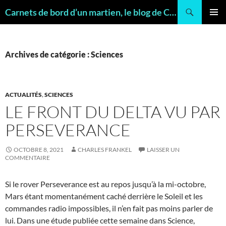
Recherche
Carnets de bord d’un martien, le blog de Charles FRANKEL, géologue
ALLER
MENU
AU
PRINCI
CONTENU
Archives de catégorie : Sciences
ACTUALITÉS
,
SCIENCES
LE FRONT DU DELTA VU PAR
PERSEVERANCE
OCTOBRE 8, 2021
CHARLES FRANKEL
LAISSER UN
COMMENTAIRE
Si le rover Perseverance est au repos jusqu’à la mi-octobre,
Mars étant momentanément caché derrière le Soleil et les
commandes radio impossibles, il n’en fait pas moins parler de
lui. Dans une étude publiée cette semaine dans Science,