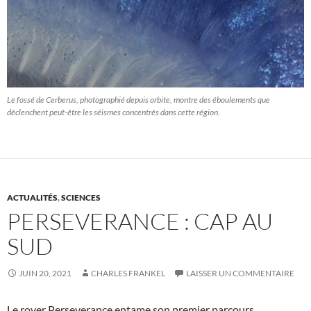
Le fossé de Cerberus, photographié depuis orbite, montre des éboulements que
déclenchent peut-être les séismes concentrés dans cette région.
ACTUALITÉS
,
SCIENCES
PERSEVERANCE : CAP AU
SUD
JUIN 20, 2021
CHARLES FRANKEL
LAISSER UN COMMENTAIRE
Le rover Perseverance entame son premier parcours