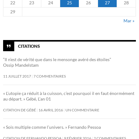
22
23
24
25
26
27
28
29
Mar »
CITATIONS
“Il n’est de vérité que dans le mensonge avéré des étoiles”
Ossip Mandelstam
11 JUILLET 2017
7 COMMENTAIRES
« L’utopie ça réduit à la cuisson, c’est pourquoi il en faut énormément
au départ. » Gébé, L’an 01
CITATION DE GÉBÉ
16 AVRIL 2016
UN COMMENTAIRE
« Sois multiple comme l’univers. » Fernando Pessoa
CITATION DE FERNANDO PESSOA
9 FÉVRIER 2016
2 COMMENTAIRES