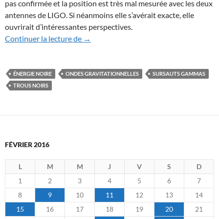
pas confirmée et la position est très mal mesurée avec les deux
antennes de LIGO. Si néanmoins elle s’avérait exacte, elle
ouvrirait d’intéressantes perspectives.
Sursauts gammas et fusions de trous noirs
Continuer la lecture de
→
ÉNERGIE NOIRE
ONDES GRAVITATIONNELLES
SURSAUTS GAMMAS
TROUS NOIRS
FÉVRIER 2016
L
M
M
J
V
S
D
1
2
3
4
5
6
7
8
9
10
11
12
13
14
15
16
17
18
19
20
21