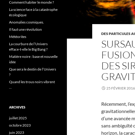
Comment habiter le monde ?
La science face à la catastrophe
écologique
Anomalies cosmiques.
Il faut une révolution
DES PARTICULES 
Météorites
SURSA
La courbure de l’Univers
efface-t-elle le Big Bang ?
FUSION
Matière noire : base et nouvelle
DES SI
idée
Que sera le destin de l’Univers
GRAVIT
?
Quand les trous noirs vibrent
…
25 FÉVRIER 2016
Récemment, l’ex
ARCHIVES
gravitationnelles
d’une avancée ma
juillet 2025
sans ambiguïté d
octobre 2023
horizon, la carac
juin 2023