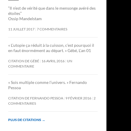
“Il n’est de vérité que dans le mensonge avéré des
étoiles”
Ossip Mandelstam
11 JUILLET 2017
7 COMMENTAIRES
« L’utopie ça réduit à la cuisson, c’est pourquoi il
en faut énormément au départ. » Gébé, L’an 01
CITATION DE GÉBÉ
16 AVRIL 2016
UN
COMMENTAIRE
« Sois multiple comme l’univers. » Fernando
Pessoa
CITATION DE FERNANDO PESSOA
9 FÉVRIER 2016
2
COMMENTAIRES
PLUS DE CITATIONS
→