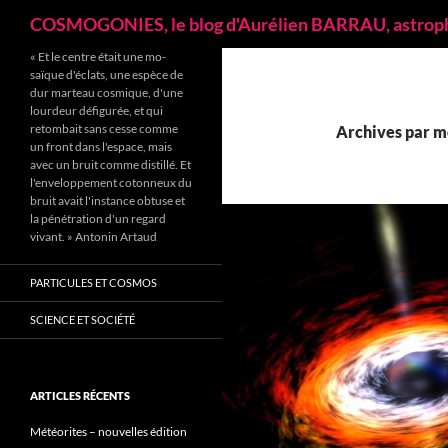
Recherche
COSMOGONIES, le blog d'Aurélien BARRAU, astrop
« Et le centre était une mo­
saïque d'éclats, une espèce de
dur marteau cosmique, d'une
lourdeur défigu­rée, et qui
retombait sans cesse comme
Archives par mo
un front dans l'espace, mais
avec un bruit comme distillé. Et
l'enveloppement cotonneux du
bruit avait l'instance obtuse et
la pénétration d'un regard
vivant. » Antonin Artaud
PARTICULES ET COSMOS
SCIENCE ET SOCIÉTÉ
ARTICLES RÉCENTS
Météorites – nouvelles édition