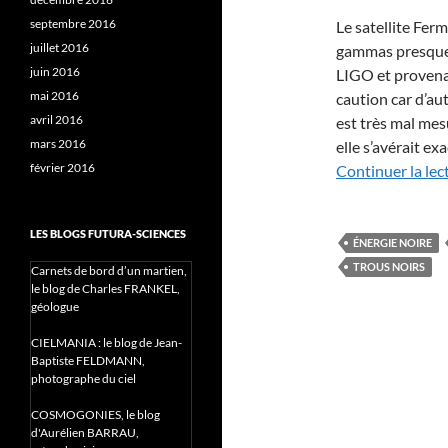
septembre 2016
Le satellite Fer
juillet 2016
gammas presque
juin 2016
LIGO et provenan
mai 2016
caution car d’au
avril 2016
est très mal me
mars 2016
elle s’avérait ex
février 2016
Continuer la lec
LES BLOGS FUTURA-SCIENCES
ÉNERGIE NOIRE
TROUS NOIRS
Carnets de bord d’un martien,
le blog de Charles FRANKEL,
géologue
CIELMANIA : le blog de Jean-
Baptiste FELDMANN,
photographe du ciel
COSMOGONIES, le blog
d'Aurélien BARRAU,