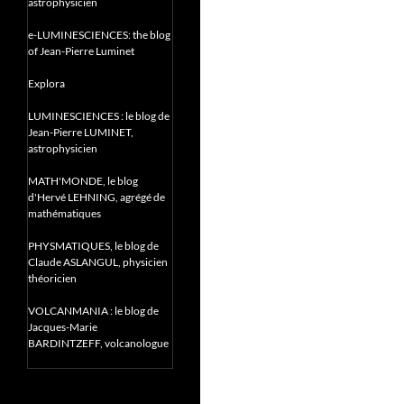
astrophysicien
e-LUMINESCIENCES: the blog
of Jean-Pierre Luminet
Explora
LUMINESCIENCES : le blog de
Jean-Pierre LUMINET,
astrophysicien
MATH'MONDE, le blog
d'Hervé LEHNING, agrégé de
mathématiques
PHYSMATIQUES, le blog de
Claude ASLANGUL, physicien
théoricien
VOLCANMANIA : le blog de
Jacques-Marie
BARDINTZEFF, volcanologue