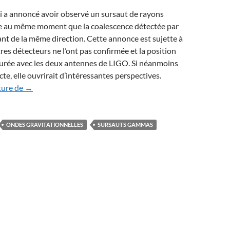
mi a annoncé avoir observé un sursaut de rayons
 au même moment que la coalescence détectée par
t de la même direction. Cette annonce est sujette à
tres détecteurs ne l’ont pas confirmée et la position
surée avec les deux antennes de LIGO. Si néanmoins
acte, elle ouvrirait d’intéressantes perspectives.
Sursauts gammas et fusions de trous noirs : des sirènes gra
ture de
→
ONDES GRAVITATIONNELLES
SURSAUTS GAMMAS