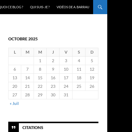
UOI CE BLOG ?
QUI SUIS-JE ?
VIDÉOS DE A. BARRAU
OCTOBRE 2025
L
M
M
J
V
S
D
1
2
3
4
5
6
7
8
9
10
11
12
13
14
15
16
17
18
19
20
21
22
23
24
25
26
27
28
29
30
31
« Juil
CITATIONS