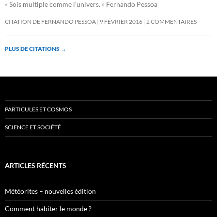
« Sois multiple comme l’univers. » Fernando Pessoa
CITATION DE FERNANDO PESSOA
9 FÉVRIER 2016
2 COMMENTAIRES
PLUS DE CITATIONS
→
PARTICULES ET COSMOS
SCIENCE ET SOCIÉTÉ
ARTICLES RÉCENTS
Météorites – nouvelles édition
Comment habiter le monde ?