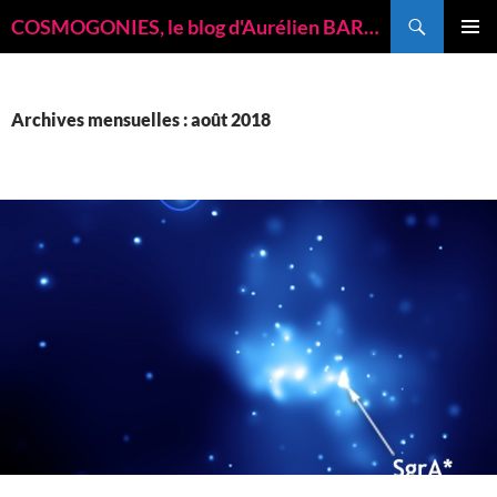
Recherche
COSMOGONIES, le blog d'Aurélien BARRAU, astrophysicien
ALLER
MENU
AU
PRINCI
CONTENU
Archives mensuelles : août 2018