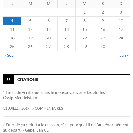
L
M
M
J
V
S
D
1
2
3
4
5
6
7
8
9
10
11
12
13
14
15
16
17
18
19
20
21
22
23
24
25
26
27
28
29
30
« Sep
Jan »
CITATIONS
“Il n’est de vérité que dans le mensonge avéré des étoiles”
Ossip Mandelstam
11 JUILLET 2017
7 COMMENTAIRES
« L’utopie ça réduit à la cuisson, c’est pourquoi il en faut énormément
au départ. » Gébé, L’an 01