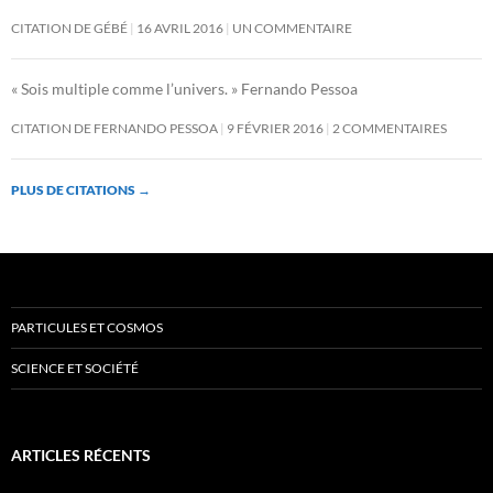
CITATION DE GÉBÉ
16 AVRIL 2016
UN COMMENTAIRE
« Sois multiple comme l’univers. » Fernando Pessoa
CITATION DE FERNANDO PESSOA
9 FÉVRIER 2016
2 COMMENTAIRES
PLUS DE CITATIONS
→
PARTICULES ET COSMOS
SCIENCE ET SOCIÉTÉ
ARTICLES RÉCENTS