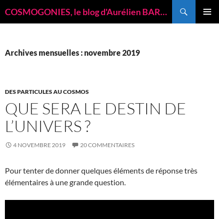
Recherche
COSMOGONIES, le blog d'Aurélien BARRAU, astrophysicien
ALLER
MENU
AU
PRINCI
CONTENU
Archives mensuelles : novembre 2019
DES PARTICULES AU COSMOS
QUE SERA LE DESTIN DE
L’UNIVERS ?
4 NOVEMBRE 2019
20 COMMENTAIRES
Pour tenter de donner quelques éléments de réponse très
élémentaires à une grande question.