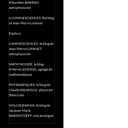
d'Aurélien BARRAU,
astrophysicien
e-LUMINESCIENCES: the blog
of Jean-Pierre Luminet
Explora
LUMINESCIENCES : le blog de
Jean-Pierre LUMINET,
astrophysicien
MATH'MONDE, le blog
d'Hervé LEHNING, agrégé de
mathématiques
PHYSMATIQUES, le blog de
Claude ASLANGUL, physicien
théoricien
VOLCANMANIA : le blog de
Jacques-Marie
BARDINTZEFF, volcanologue