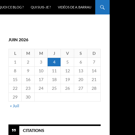
UOI CE BLOG ?
QUI SUIS-JE ?
VIDÉOS DE A. BARRAU
JUIN 2026
L
M
M
J
V
S
D
1
2
3
4
5
6
7
8
9
10
11
12
13
14
15
16
17
18
19
20
21
22
23
24
25
26
27
28
29
30
« Juil
CITATIONS