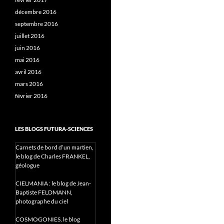
décembre 2016
septembre 2016
juillet 2016
juin 2016
mai 2016
avril 2016
mars 2016
février 2016
LES BLOGS FUTURA-SCIENCES
Carnets de bord d’un martien,
le blog de Charles FRANKEL,
géologue
CIELMANIA : le blog de Jean-
Baptiste FELDMANN,
photographe du ciel
COSMOGONIES, le blog