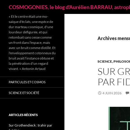
Recherche
COSMOGONIES, le blog d'Aurélien BARRAU, astrop
« Et le centre était une mo­
saïque d'éclats, une espèce de
dur marteau cosmique, d'une
lourdeur défigu­rée, et qui
retombait sans cesse comme
Archives mensue
un front dans l'espace, mais
avec un bruit comme distillé. Et
l'enveloppement cotonneux du
bruit avait l'instance obtuse et
SCIENCE, PHILOSO
la pénétration d'un regard
SUR GR
vivant. » Antonin Artaud
PAR FI
PARTICULES ET COSMOS
SCIENCE ET SOCIÉTÉ
4 JUIN 2026
ARTICLES RÉCENTS
Sur Grothendieck : trahir par