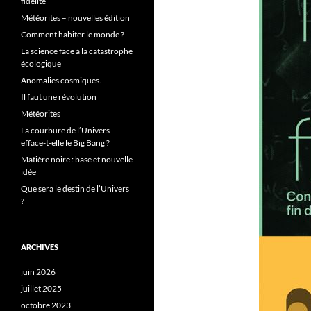
fidélité
Météorites – nouvelles édition
Comment habiter le monde ?
La science face à la catastrophe
écologique
Anomalies cosmiques.
Il faut une révolution
Météorites
La courbure de l’Univers
efface-t-elle le Big Bang ?
Matière noire : base et nouvelle
idée
Que sera le destin de l’Univers
?
ARCHIVES
juin 2026
juillet 2025
octobre 2023