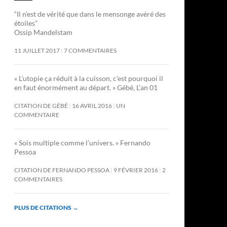
“Il n’est de vérité que dans le mensonge avéré des
étoiles”
Ossip Mandelstam
11 JUILLET 2017
7 COMMENTAIRES
« L’utopie ça réduit à la cuisson, c’est pourquoi il
en faut énormément au départ. » Gébé, L’an 01
CITATION DE GÉBÉ
16 AVRIL 2016
UN
COMMENTAIRE
« Sois multiple comme l’univers. » Fernando
Pessoa
CITATION DE FERNANDO PESSOA
9 FÉVRIER 2016
2
COMMENTAIRES
PLUS DE CITATIONS
→