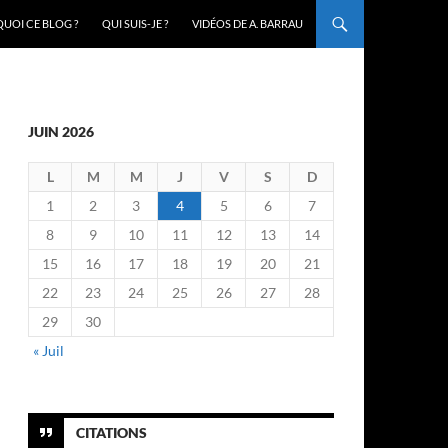
UOI CE BLOG ?
QUI SUIS-JE ?
VIDÉOS DE A. BARRAU
JUIN 2026
L
M
M
J
V
S
D
1
2
3
4
5
6
7
8
9
10
11
12
13
14
15
16
17
18
19
20
21
22
23
24
25
26
27
28
29
30
« Juil
CITATIONS