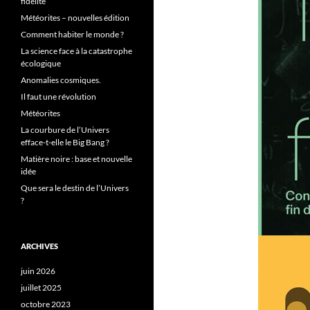
fidélité
Météorites – nouvelles édition
Comment habiter le monde ?
La science face à la catastrophe
écologique
Anomalies cosmiques.
Il faut une révolution
Météorites
La courbure de l’Univers
efface-t-elle le Big Bang ?
Matière noire : base et nouvelle
idée
Que sera le destin de l’Univers
?
ARCHIVES
juin 2026
juillet 2025
octobre 2023