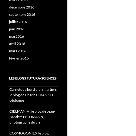
décembre 2016
septembre 2016
juillet 2016
juin 2016
mai 2016
avril 2016
mars 2016
février 2016
LES BLOGS FUTURA-SCIENCES
Carnets de bord d’un martien,
le blog de Charles FRANKEL,
géologue
CIELMANIA : le blog de Jean-
Baptiste FELDMANN,
photographe du ciel
COSMOGONIES, le blog