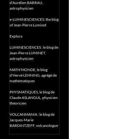
d'Aurélien BARRAU,
astrophysicien
e-LUMINESCIENCES: the blog
of Jean-Pierre Luminet
Explora
LUMINESCIENCES : le blog de
Jean-Pierre LUMINET,
astrophysicien
MATH'MONDE, le blog
d'Hervé LEHNING, agrégé de
mathématiques
PHYSMATIQUES, le blog de
Claude ASLANGUL, physicien
théoricien
VOLCANMANIA : le blog de
Jacques-Marie
BARDINTZEFF, volcanologue