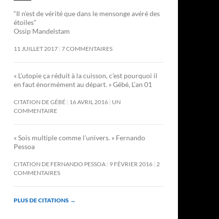
“Il n’est de vérité que dans le mensonge avéré des
étoiles”
Ossip Mandelstam
11 JUILLET 2017
7 COMMENTAIRES
« L’utopie ça réduit à la cuisson, c’est pourquoi il
en faut énormément au départ. » Gébé, L’an 01
CITATION DE GÉBÉ
16 AVRIL 2016
UN
COMMENTAIRE
« Sois multiple comme l’univers. » Fernando
Pessoa
CITATION DE FERNANDO PESSOA
9 FÉVRIER 2016
2
COMMENTAIRES
PLUS DE CITATIONS
→