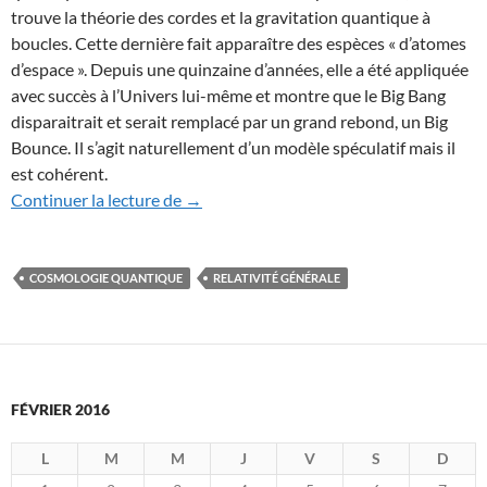
trouve la théorie des cordes et la gravitation quantique à
boucles. Cette dernière fait apparaître des espèces « d’atomes
d’espace ». Depuis une quinzaine d’années, elle a été appliquée
avec succès à l’Univers lui-même et montre que le Big Bang
disparaitrait et serait remplacé par un grand rebond, un Big
Bounce. Il s’agit naturellement d’un modèle spéculatif mais il
est cohérent.
Et si le temps disparaissait proche du Big
Continuer la lecture de
→
COSMOLOGIE QUANTIQUE
RELATIVITÉ GÉNÉRALE
FÉVRIER 2016
L
M
M
J
V
S
D