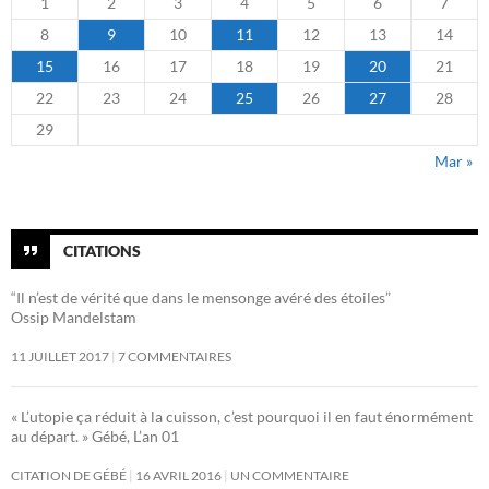
1
2
3
4
5
6
7
8
9
10
11
12
13
14
15
16
17
18
19
20
21
22
23
24
25
26
27
28
29
Mar »
CITATIONS
“Il n’est de vérité que dans le mensonge avéré des étoiles”
Ossip Mandelstam
11 JUILLET 2017
7 COMMENTAIRES
« L’utopie ça réduit à la cuisson, c’est pourquoi il en faut énormément
au départ. » Gébé, L’an 01
CITATION DE GÉBÉ
16 AVRIL 2016
UN COMMENTAIRE