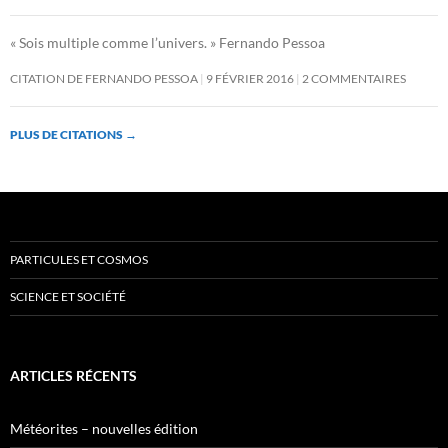
« Sois multiple comme l’univers. » Fernando Pessoa
CITATION DE FERNANDO PESSOA
9 FÉVRIER 2016
2 COMMENTAIRES
PLUS DE CITATIONS
→
PARTICULES ET COSMOS
SCIENCE ET SOCIÉTÉ
ARTICLES RÉCENTS
Météorites – nouvelles édition