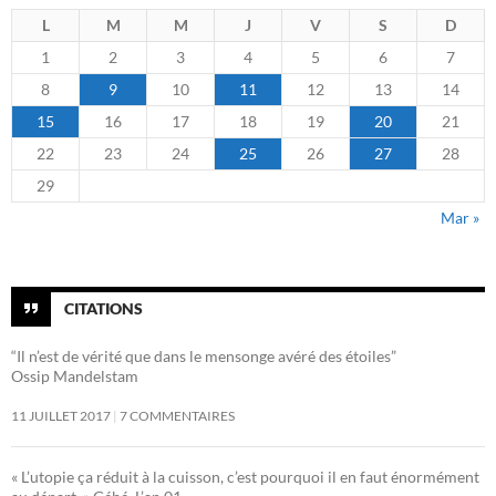
L
M
M
J
V
S
D
1
2
3
4
5
6
7
8
9
10
11
12
13
14
15
16
17
18
19
20
21
22
23
24
25
26
27
28
29
Mar »
CITATIONS
“Il n’est de vérité que dans le mensonge avéré des étoiles”
Ossip Mandelstam
11 JUILLET 2017
7 COMMENTAIRES
« L’utopie ça réduit à la cuisson, c’est pourquoi il en faut énormément