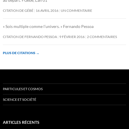
au départ. » Gébé, L’an 01
CITATION DE GÉBÉ
16 AVRIL 2016
UN COMMENTAIRE
« Sois multiple comme l’univers. » Fernando Pessoa
CITATION DE FERNANDO PESSOA
9 FÉVRIER 2016
2 COMMENTAIRES
PLUS DE CITATIONS
→
PARTICULES ET COSMOS
SCIENCE ET SOCIÉTÉ
ARTICLES RÉCENTS