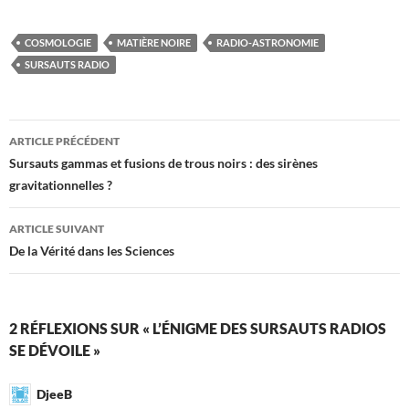
COSMOLOGIE
MATIÈRE NOIRE
RADIO-ASTRONOMIE
SURSAUTS RADIO
Navigation
ARTICLE PRÉCÉDENT
des
Sursauts gammas et fusions de trous noirs : des sirènes
gravitationnelles ?
articles
ARTICLE SUIVANT
De la Vérité dans les Sciences
2 RÉFLEXIONS SUR « L’ÉNIGME DES SURSAUTS RADIOS
SE DÉVOILE »
DjeeB