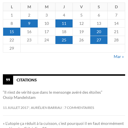
L
M
M
J
V
S
D
1
2
3
4
5
6
7
8
9
10
11
12
13
14
15
16
17
18
19
20
21
22
23
24
25
26
27
28
29
Mar »
CITATIONS
“Il n’est de vérité que dans le mensonge avéré des étoiles”
Ossip Mandelstam
11 JUILLET 2017
AURÉLIEN BARRAU
7 COMMENTAIRES
« L’utopie ça réduit à la cuisson, c’est pourquoi il en faut énormément