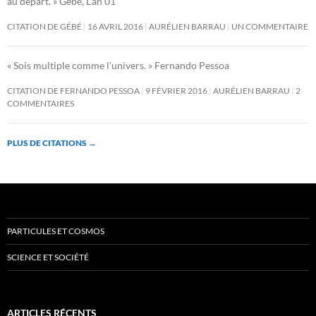
au départ. » Gébé, L’an 01
CITATION DE GÉBÉ
16 AVRIL 2016
AURÉLIEN BARRAU
UN COMMENTAIRE
« Sois multiple comme l’univers. » Fernando Pessoa
CITATION DE FERNANDO PESSOA
9 FÉVRIER 2016
AURÉLIEN BARRAU
2
COMMENTAIRES
PLUS DE CITATIONS
→
PARTICULES ET COSMOS
SCIENCE ET SOCIÉTÉ
ARTICLES RÉCENTS