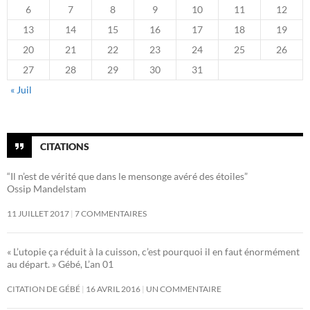
6
7
8
9
10
11
12
13
14
15
16
17
18
19
20
21
22
23
24
25
26
27
28
29
30
31
« Juil
CITATIONS
“Il n’est de vérité que dans le mensonge avéré des étoiles”
Ossip Mandelstam
11 JUILLET 2017
7 COMMENTAIRES
« L’utopie ça réduit à la cuisson, c’est pourquoi il en faut énormément
au départ. » Gébé, L’an 01
CITATION DE GÉBÉ
16 AVRIL 2016
UN COMMENTAIRE