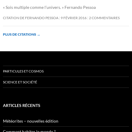
« Sois multiple comme l’univers. » Fernando Pessoa
CITATION DE FERNANDO PESSOA
9 FÉVRIER 2016
2 COMMENTAIRES
PLUS DE CITATIONS
→
PARTICULES ET COSMOS
SCIENCE ET SOCIÉTÉ
ARTICLES RÉCENTS
Météorites – nouvelles édition
Comment habiter le monde ?