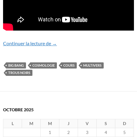
Vidéos de cours “tout public” sur l’Unive
Continuer la lecture de
→
BIG BANG
COSMOLOGIE
COURS
MULTIVERS
TROUS NOIRS
OCTOBRE 2025
L
M
M
J
V
S
D
1
2
3
4
5