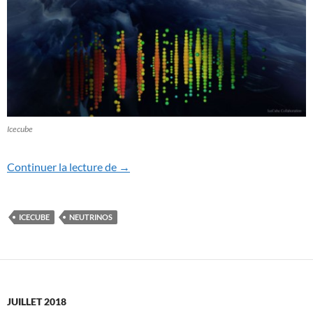
Icecube
Un neutrino qui change tout ?
Continuer la lecture de
→
ICECUBE
NEUTRINOS
JUILLET 2018