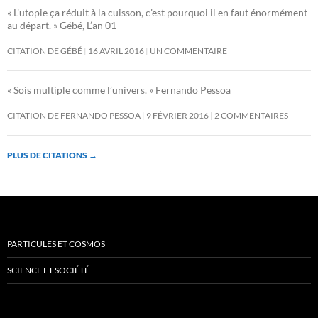
« L’utopie ça réduit à la cuisson, c’est pourquoi il en faut énormément
au départ. » Gébé, L’an 01
CITATION DE GÉBÉ
16 AVRIL 2016
UN COMMENTAIRE
« Sois multiple comme l’univers. » Fernando Pessoa
CITATION DE FERNANDO PESSOA
9 FÉVRIER 2016
2 COMMENTAIRES
PLUS DE CITATIONS
→
PARTICULES ET COSMOS
SCIENCE ET SOCIÉTÉ