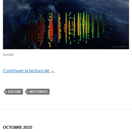
Icecube
Un neutrino qui change tout ?
Continuer la lecture de
→
ICECUBE
NEUTRINOS
OCTOBRE 2025