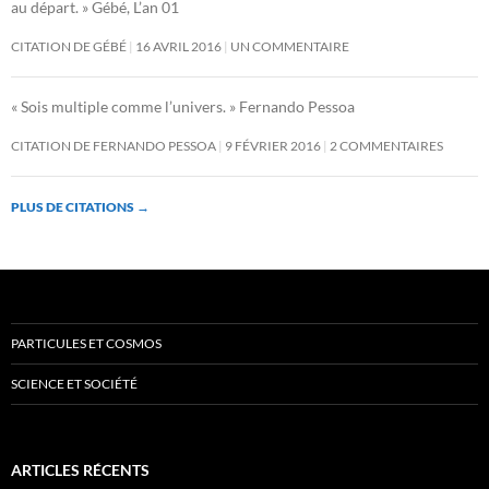
au départ. » Gébé, L’an 01
CITATION DE GÉBÉ
16 AVRIL 2016
UN COMMENTAIRE
« Sois multiple comme l’univers. » Fernando Pessoa
CITATION DE FERNANDO PESSOA
9 FÉVRIER 2016
2 COMMENTAIRES
PLUS DE CITATIONS
→
PARTICULES ET COSMOS
SCIENCE ET SOCIÉTÉ
ARTICLES RÉCENTS