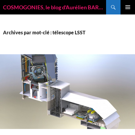
Recherche
COSMOGONIES, le blog d'Aurélien BARRAU, astrophysicien
ALLER
MENU
AU
PRINCI
CONTENU
Archives par mot-clé : télescope LSST