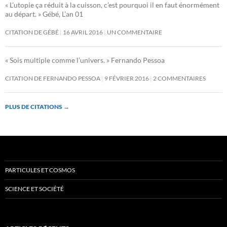
« L’utopie ça réduit à la cuisson, c’est pourquoi il en faut énormément
au départ. » Gébé, L’an 01
CITATION DE GÉBÉ
16 AVRIL 2016
UN COMMENTAIRE
« Sois multiple comme l’univers. » Fernando Pessoa
CITATION DE FERNANDO PESSOA
9 FÉVRIER 2016
2 COMMENTAIRES
PLUS DE CITATIONS
→
PARTICULES ET COSMOS
SCIENCE ET SOCIÉTÉ