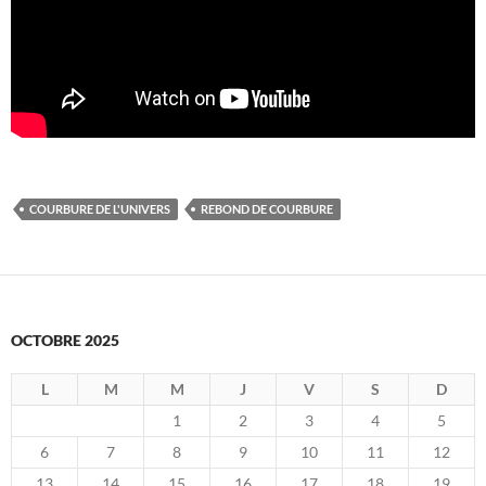
COURBURE DE L'UNIVERS
REBOND DE COURBURE
OCTOBRE 2025
L
M
M
J
V
S
D
1
2
3
4
5
6
7
8
9
10
11
12
13
14
15
16
17
18
19