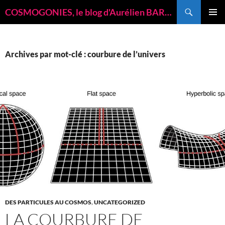
Recherche
COSMOGONIES, le blog d'Aurélien BARRAU, astrophysicien
ALLER
MENU
AU
PRINCI
CONTENU
Archives par mot-clé : courbure de l’univers
DES PARTICULES AU COSMOS
,
UNCATEGORIZED
LA COURBURE DE