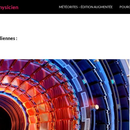
ALLER AU CONTENU
hysicien
MÉTÉORITES – ÉDITION AUGMENTÉE
POURQ
iennes :