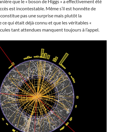
anière que le « boson de Higgs » a effectivement été
ccès est incontestable. Même s’il est honnête de
e constitue pas une surprise mais plutôt la
 ce qui était déjà connu et que les véritables «
icules tant attendues manquent toujours à l’appel.