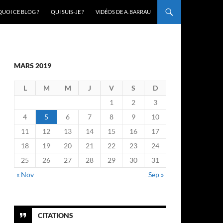
UOI CE BLOG ?
QUI SUIS-JE ?
VIDÉOS DE A. BARRAU
MARS 2019
L
M
M
J
V
S
D
1
2
3
4
5
6
7
8
9
10
11
12
13
14
15
16
17
18
19
20
21
22
23
24
25
26
27
28
29
30
31
« Nov
Sep »
CITATIONS