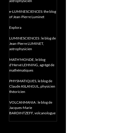
astrophysicien
e-LUMINESCIENCES: the blog
of Jean-Pierre Luminet
Explora
LUMINESCIENCES : le blog de
Jean-Pierre LUMINET,
astrophysicien
MATH'MONDE, le blog
d'Hervé LEHNING, agrégé de
mathématiques
PHYSMATIQUES, le blog de
Claude ASLANGUL, physicien
théoricien
VOLCANMANIA : le blog de
Jacques-Marie
BARDINTZEFF, volcanologue