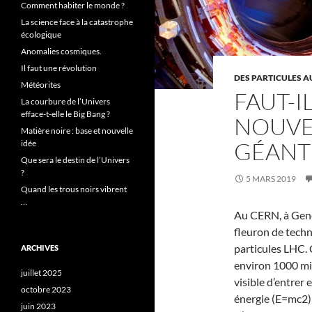
Comment habiter le monde ?
La science face à la catastrophe
écologique
Anomalies cosmiques.
Il faut une révolution
DES PARTICULES 
Météorites
FAUT-I
La courbure de l’Univers
efface-t-elle le Big Bang ?
NOUVE
Matière noire : base et nouvelle
GÉANT 
idée
Que sera le destin de l’Univers
?
5 MARS 2019
Quand les trous noirs vibrent
…
Au CERN, à Genè
fleuron de techno
particules LHC. 
ARCHIVES
environ 1000 mil
juillet 2025
visible d’entrer
octobre 2023
énergie (E=mc2), 
juin 2023