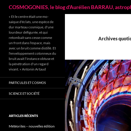
Recherche
COSMOGONIES, le blog d'Aurélien BARRAU, astrop
« Et le centre était une mo­
saïque d'éclats, une espèce de
dur marteau cosmique, d'une
lourdeur défigu­rée, et qui
retombait sans cesse comme
Archives quotid
un front dans l'espace, mais
avec un bruit comme distillé. Et
l'enveloppement cotonneux du
bruit avait l'instance obtuse et
la pénétration d'un regard
vivant. » Antonin Artaud
PARTICULES ET COSMOS
SCIENCE ET SOCIÉTÉ
ARTICLES RÉCENTS
Météorites – nouvelles édition