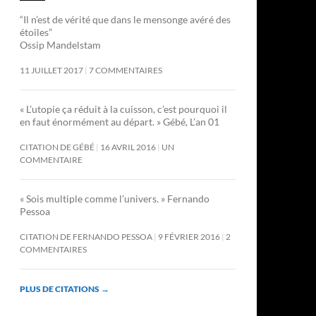
“Il n’est de vérité que dans le mensonge avéré des
étoiles”
Ossip Mandelstam
11 JUILLET 2017
7 COMMENTAIRES
« L’utopie ça réduit à la cuisson, c’est pourquoi il
en faut énormément au départ. » Gébé, L’an 01
CITATION DE GÉBÉ
16 AVRIL 2016
UN
COMMENTAIRE
« Sois multiple comme l’univers. » Fernando
Pessoa
CITATION DE FERNANDO PESSOA
9 FÉVRIER 2016
2
COMMENTAIRES
PLUS DE CITATIONS
→