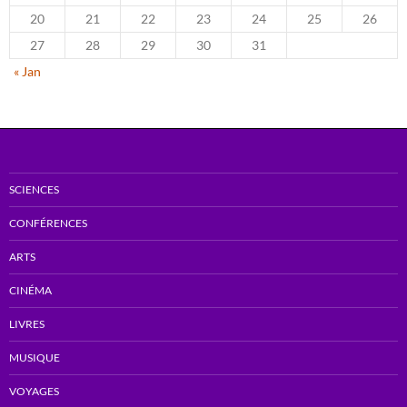
20
21
22
23
24
25
26
27
28
29
30
31
« Jan
SCIENCES
CONFÉRENCES
ARTS
CINÉMA
LIVRES
MUSIQUE
VOYAGES