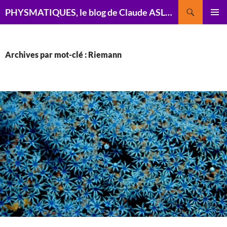
Recherche
PHYSMATIQUES, le blog de Claude ASLANGUL, physicien théoricien
ALLER
MENU
AU
PRINCI
CONTENU
Archives par mot-clé : Riemann