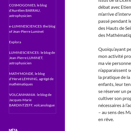
COSMOGONIES, le blog
débat avec Etien
d'Aurélien BARRAU,
m’arrive d’inter
astrophysicien
passé pendant le
e-LUMINESCIENCES: the blog
des Hauts de Se
of Jean-Pierre Luminet
des Mathématiq
Explora
Quoiqu’ayant pe
LUMINESCIENCES : le blog de
mon activité prof
Jean-Pierre LUMINET,
ma vie personnell
astrophysicien
n’apparaissent s
MATH'MONDE, le blog
la pratique de l
d'Hervé LEHNING, agrégé de
enfants, leur ten
mathématiques
se réserver un p
VOLCANMANIA : le blog de
cultiver son pro
Jacques-Marie
nécessaires à l’
BARDINTZEFF, volcanologue
– au sens des Ma
en rêve.
MÉTA