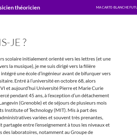
ALLER AU CONTENU
cien théoricien
MA CARTE-BLANCHE FUT
S-JE ?
 scolaire initialement orienté vers les lettres (et une
ers la musique), je me suis dirigé vers la filière
i intégré une école d’ingénieur avant de bifurquer vers
taire. Entré à l’université en octobre 68, alors
 VI et aujourd’hui Université Pierre et Marie Curie
xercé pendant 45 ans, à l’exception d’un détachement
e Langevin (Grenoble) et de séjours de plusieurs mois
 Institute of Technology (MIT). Mis à part des
administratives variées et souvent très prenantes,
it partagée entre l’enseignement à tous les niveaux et
ns des laboratoires, notamment au Groupe de