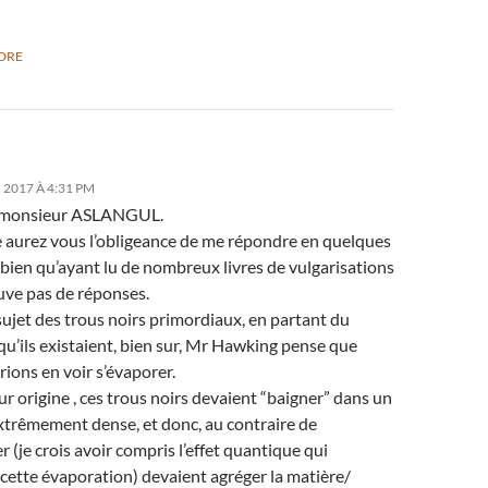
DRE
, 2017 À 4:31 PM
 monsieur ASLANGUL.
e aurez vous l’obligeance de me répondre en quelques
bien qu’ayant lu de nombreux livres de vulgarisations
ouve pas de réponses.
sujet des trous noirs primordiaux, en partant du
qu’ils existaient, bien sur, Mr Hawking pense que
ions en voir s’évaporer.
ur origine , ces trous noirs devaient “baigner” dans un
xtrêmement dense, et donc, au contraire de
r (je crois avoir compris l’effet quantique qui
cette évaporation) devaient agréger la matière/