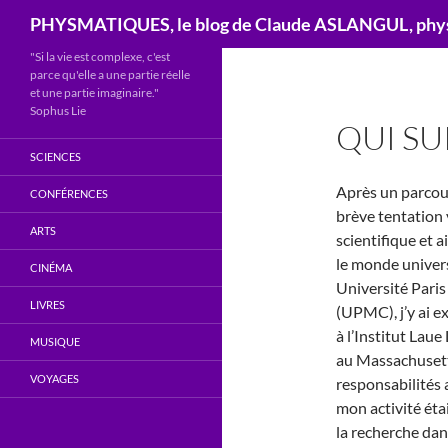
Recherche
PHYSMATIQUES, le blog de Claude ASLANGUL, physi
"Si la vie est complexe, c'est
parce qu'elle a une partie réelle
et une partie imaginaire."
Sophus Lie
QUI SUI
SCIENCES
Après un parcours
CONFÉRENCES
brève tentation v
ARTS
scientifique et a
le monde universi
CINÉMA
Université Paris
LIVRES
(UPMC), j’y ai e
à l’Institut Lau
MUSIQUE
au Massachusetts
VOYAGES
responsabilités 
mon activité éta
la recherche da