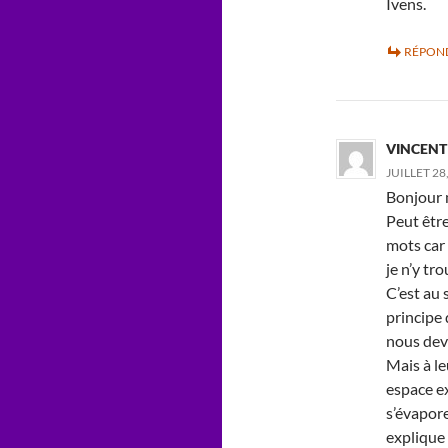
Ivens.
RÉPON
VINCENT
JUILLET 28
Bonjour
Peut êtr
mots car 
je n’y tr
C’est au 
principe 
nous devr
Mais à le
espace e
s’évapore
explique 