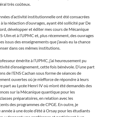
éral très coûteux.
nées d’activité institutionnelle ont été consacrées
à la rédaction d’ouvrages, ayant été sollicité par De
bord, développer et éditer mes cours de Mécanique
NS-Ulm et à l’UPMC et, plus récemment, des ouvrages
s issus des enseignements que j’avais eu la chance
enser dans ces mêmes institutions.
ofesseur émérite à l’UPMC, j’ai heureusement pu
tivité d’enseignement, cette fois bénévole. D’une part
iens de l’ENS Cachan sous forme de séances de
ement ouvertes où je m’efforce de répondre à leurs
re part au Lycée Henri IV où m’ont été demandés des
ences sur la Mécanique quantique pour les
classes préparatoires, en relation avec les
ents des programmes de CPGE. En outre, je
 année à une école d’été à Orsay pour les étudiants
nce, y donnant une conférence et participant à un