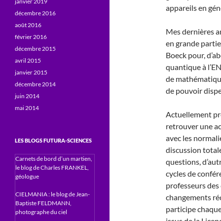
janvier 2019
appareils en gén
décembre 2016
août 2016
Mes dernières an
février 2016
en grande partie 
décembre 2015
Boeck pour, d’a
avril 2015
quantique à l’E
janvier 2015
de mathématique
décembre 2014
de pouvoir disp
juin 2014
mai 2014
Actuellement pr
retrouver une ac
avec les normal
LES BLOGS FUTURA-SCIENCES
discussion total
Carnets de bord d’un martien,
questions, d’aut
le blog de Charles FRANKEL,
cycles de confér
géologue
professeurs des 
CIELMANIA : le blog de Jean-
changements réc
Baptiste FELDMANN,
participe chaque
photographe du ciel
issus de la Lice