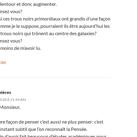
alentour et donc augmenter.
nsez vous?
si ces trous noirs primordiaux ont grandis d’une façon
mme je le suppose, pourraient ils être aujourd’hui les
rous noirs qui trônent au centre des galaxies?
nsez vous?
moins de m’avoir lu.
DRE
nières
018 À 11:49 AM
Monsieur,
ure façon de penser c’est aussi ne plus penser: c’est
instant subtil que l’on reconnaît la Pensée.
in d’avoir fait beaucoup d’études académiques pour