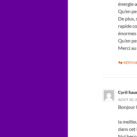
énergie 
Qu’en pe
De plus, 
rapide co
énormes t
Qu’en pe
Merci au 
RÉPON
Cyril Sau
AOÛT 30, 2
Bonjour 
la meille
dans cet 
Nul beso