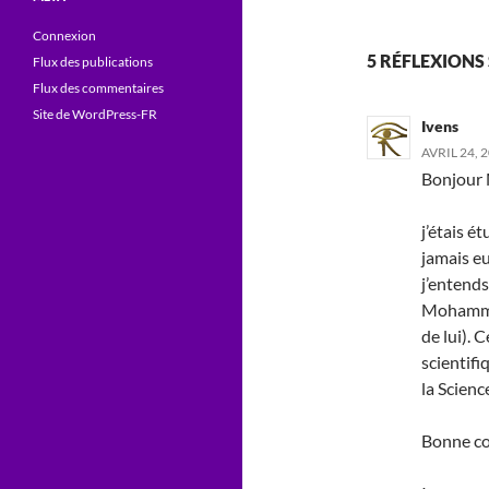
Connexion
5 RÉFLEXIONS S
Flux des publications
Flux des commentaires
Site de WordPress-FR
Ivens
AVRIL 24, 
Bonjour 
j’étais é
jamais e
j’entend
Mohammed
de lui). 
scientifi
la Scienc
Bonne co