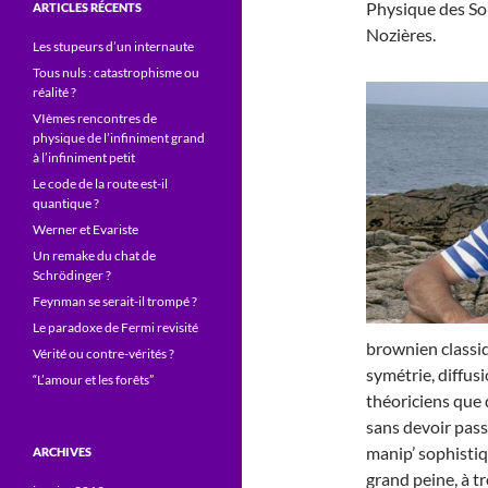
Physique des Sol
ARTICLES RÉCENTS
Nozières.
Les stupeurs d’un internaute
Tous nuls : catastrophisme ou
réalité ?
VIèmes rencontres de
physique de l’infiniment grand
à l’infiniment petit
Le code de la route est-il
quantique ?
Werner et Evariste
Un remake du chat de
Schrödinger ?
Feynman se serait-il trompé ?
Le paradoxe de Fermi revisité
brownien classiq
Vérité ou contre-vérités ?
symétrie, diffusi
“L’amour et les forêts”
théoriciens que
sans devoir pass
manip’ sophistiqu
ARCHIVES
grand peine, à t