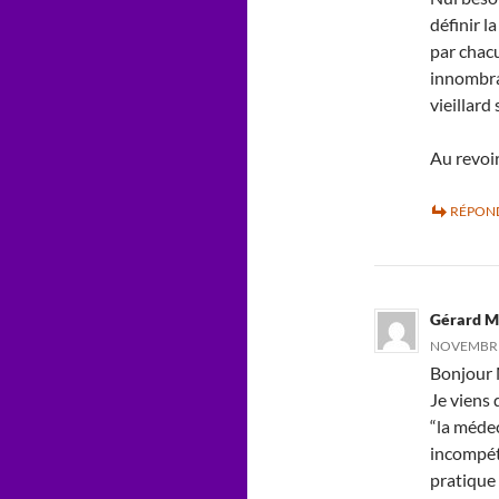
définir l
par chac
innombra
vieillard
Au revoi
RÉPON
Gérard M
NOVEMBRE 
Bonjour 
Je viens 
“la médec
incompét
pratique