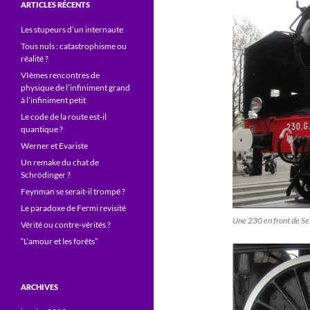
ARTICLES RÉCENTS
Les stupeurs d’un internaute
Tous nuls : catastrophisme ou
réalité ?
VIèmes rencontres de
physique de l’infiniment grand
à l’infiniment petit
Le code de la route est-il
quantique ?
Werner et Evariste
Un remake du chat de
Schrödinger ?
Feynman se serait-il trompé ?
Le paradoxe de Fermi revisité
Une 230 en front de Se
Vérité ou contre-vérités ?
“L’amour et les forêts”
ARCHIVES