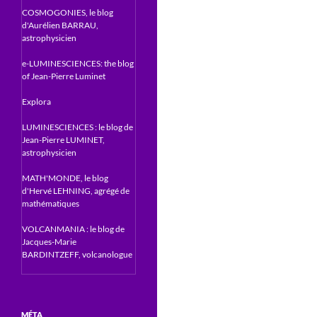
COSMOGONIES, le blog
d'Aurélien BARRAU,
astrophysicien
e-LUMINESCIENCES: the blog
of Jean-Pierre Luminet
Explora
LUMINESCIENCES : le blog de
Jean-Pierre LUMINET,
astrophysicien
MATH'MONDE, le blog
d'Hervé LEHNING, agrégé de
mathématiques
VOLCANMANIA : le blog de
Jacques-Marie
BARDINTZEFF, volcanologue
MÉTA