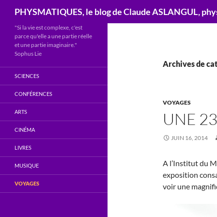
Recherche
PHYSMATIQUES, le blog de Claude ASLANGUL, physi
"Si la vie est complexe, c'est
parce qu'elle a une partie réelle
et une partie imaginaire."
Sophus Lie
Archives de ca
SCIENCES
CONFÉRENCES
VOYAGES
ARTS
UNE 23
CINÉMA
JUIN 16, 2014
LIVRES
A l’Institut du
MUSIQUE
exposition cons
VOYAGES
voir une magnifi