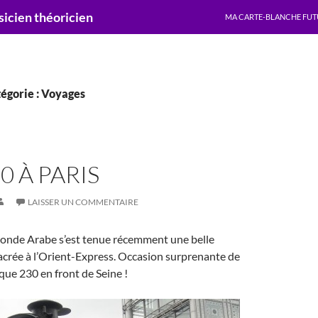
ALLER AU CONTENU
cien théoricien
MA CARTE-BLANCHE FUT
tégorie : Voyages
0 À PARIS
LAISSER UN COMMENTAIRE
 Monde Arabe s’est tenue récemment une belle
acrée à l’Orient-Express. Occasion surprenante de
que 230 en front de Seine !