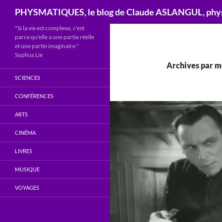
Recherche
PHYSMATIQUES, le blog de Claude ASLANGUL, physi
"Si la vie est complexe, c'est
parce qu'elle a une partie réelle
et une partie imaginaire."
Sophus Lie
Archives par mo
SCIENCES
CONFÉRENCES
ARTS
CINÉMA
LIVRES
MUSIQUE
VOYAGES