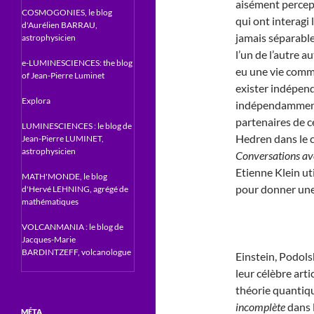
aisément percept
COSMOGONIES, le blog
qui ont interagi 
d'Aurélien BARRAU,
jamais séparables
astrophysicien
l’un de l’autre a
e-LUMINESCIENCES: the blog
eu une vie commu
of Jean-Pierre Luminet
exister indépend
Explora
indépendamment 
partenaires de c
LUMINESCIENCES : le blog de
Hedren dans le c
Jean-Pierre LUMINET,
astrophysicien
Conversations ave
Etienne Klein ut
MATH'MONDE, le blog
pour donner une
d'Hervé LEHNING, agrégé de
mathématiques
VOLCANMANIA : le blog de
Jacques-Marie
BARDINTZEFF, volcanologue
Einstein, Podolsk
leur célèbre arti
théorie quantique
incomplète
dans l
MÉTA