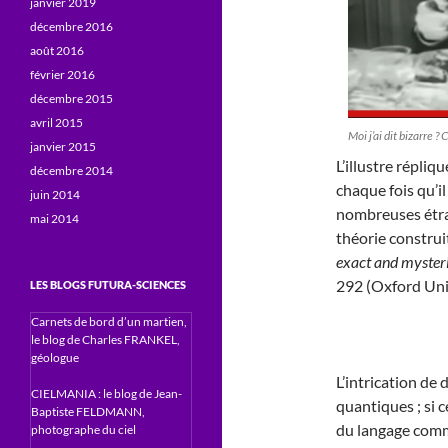
janvier 2019
décembre 2016
août 2016
février 2016
décembre 2015
avril 2015
Moi j’ai dit bizarre 
janvier 2015
L’illustre répli
décembre 2014
chaque fois qu’i
juin 2014
nombreuses étra
mai 2014
théorie construi
exact and mysteri
292 (Oxford Univ
LES BLOGS FUTURA-SCIENCES
Carnets de bord d’un martien,
le blog de Charles FRANKEL,
géologue
L’intrication de 
CIELMANIA : le blog de Jean-
quantiques ; si c
Baptiste FELDMANN,
du langage comm
photographe du ciel