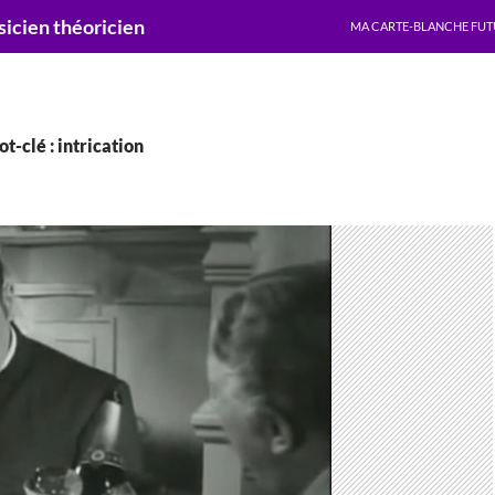
ALLER AU CONTENU
cien théoricien
MA CARTE-BLANCHE FUT
t-clé : intrication