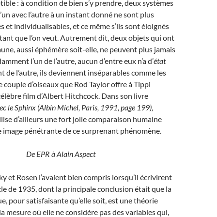
ible : à condition de bien s’y prendre, deux systèmes
l’un avec l’autre à un instant donné ne sont plus
 et individualisables, et ce même s’ils sont éloignés
utant que l’on veut. Autrement dit, deux objets qui ont
ne, aussi éphémère soit-elle, ne peuvent plus jamais
amment l’un de l’autre, aucun d’entre eux n’a d’
état
de l’autre, ils deviennent inséparables comme les
e couple d’oiseaux que Rod Taylor offre à Tippi
élèbre film d’Albert Hitchcock. Dans son livre
c le Sphinx (Albin Michel, Paris, 1991, page 199),
ilise d’ailleurs une fort jolie comparaison humaine
 image pénétrante de ce surprenant phénomène.
De EPR à Alain Aspect
y et Rosen l’avaient bien compris lorsqu’il écrivirent
cle de 1935, dont la principale conclusion était que la
, pour satisfaisante qu’elle soit, est une théorie
a mesure où elle ne considère pas des variables qui,