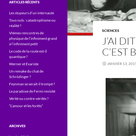
ARTICLES RÉCENTS
Les stupeurs d’un internaute
Tous nuls : catastrophisme ou
réalité ?
SCIENCES
VIèmes rencontres de
J’AI D
physique de l’infiniment grand
à l’infiniment petit
C’EST 
Le code de la route est-il
quantique ?
JANVIER 13, 201
Werner et Evariste
Un remake du chat de
Schrödinger ?
Feynman se serait-il trompé ?
Le paradoxe de Fermi revisité
Vérité ou contre-vérités ?
“L’amour et les forêts”
ARCHIVES