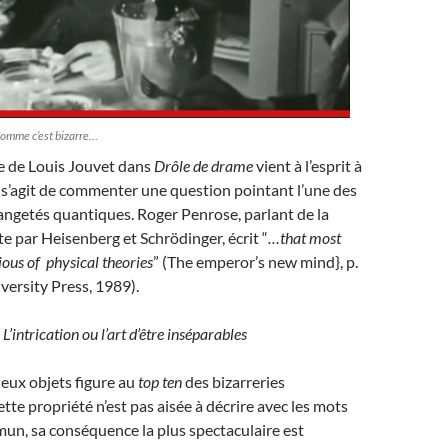
? Comme c’est bizarre…
que de Louis Jouvet dans
Drôle de drame
vient à l’esprit à
l s’agit de commenter une question pointant l’une des
ngetés quantiques. Roger Penrose, parlant de la
te par Heisenberg et Schrödinger, écrit “
…that most
ous of physical theories
” (The emperor’s new mind}, p.
ersity Press, 1989).
L’intrication ou l’art d’être inséparables
deux objets figure au
top ten
des bizarreries
ette propriété n’est pas aisée à décrire avec les mots
un, sa conséquence la plus spectaculaire est