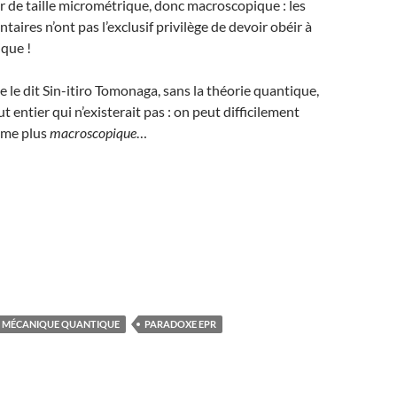
 de taille micrométrique, donc macroscopique : les
taires n’ont pas l’exclusif privilège de devoir obéir à
ique !
e le dit Sin-itiro Tomonaga, sans la théorie quantique,
out entier qui n’existerait pas : on peut difficilement
ème plus
macroscopique
…
MÉCANIQUE QUANTIQUE
PARADOXE EPR