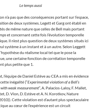
Le temps aussi
ation n’a pas que des conséquences portant sur l’espace,
sition
de deux systèmes. Legett et Garg ont établi en
tés de même nature que celles de Bell mais portant
emps
et concernant cette fois l’évolution temporelle
que. Il n’est plus question de deux systèmes situés ici
eul système à un instant et à un autre. Selon Leggett
l’hypothèse du réalisme local tel que le pose la
ue, une certaine fonction de corrélation temporelle
nt plus petite que 1.
, l’équipe de Daniel Estève au CEA a mis en évidence
cette inégalité (“
Experimental violation of a Bell’s
me with weak measurement”
, A. Palacios-Laloy, F. Mallet,
tet, D. Vion, D. Estève et A. N. Korotkov, Nature
(2010)). Cette violation est d’autant plus spectaculaire
tique au cœur de l’expérience est un circuit