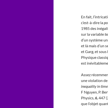
En fait, l’intric
c’est-à-dire la
po
1985 des inégali
sur la variable
t
d’un système uni
et là mais d’un s
et Garg, et sous 
Physique classiq
est inévitableme
Assez récemment
une violation de 
inequality in ti
F Nguyen, P. Ber
Physics,
6
, 447 
que l’objet quan