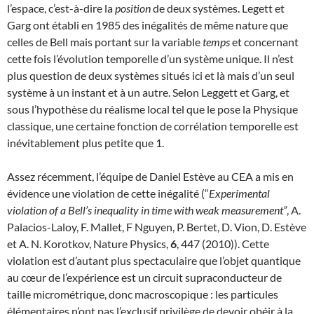
l’espace, c’est-à-dire la
position
de deux systèmes. Legett et
Garg ont établi en 1985 des inégalités de même nature que
celles de Bell mais portant sur la variable
temps
et concernant
cette fois l’évolution temporelle d’un système unique. Il n’est
plus question de deux systèmes situés ici et là mais d’un seul
système à un instant et à un autre. Selon Leggett et Garg, et
sous l’hypothèse du réalisme local tel que le pose la Physique
classique, une certaine fonction de corrélation temporelle est
inévitablement plus petite que 1.
Assez récemment, l’équipe de Daniel Estève au CEA a mis en
évidence une violation de cette inégalité (“
Experimental
violation of a Bell’s inequality in time with weak measurement”
, A.
Palacios-Laloy, F. Mallet, F Nguyen, P. Bertet, D. Vion, D. Estève
et A. N. Korotkov, Nature Physics,
6
, 447 (2010)). Cette
violation est d’autant plus spectaculaire que l’objet quantique
au cœur de l’expérience est un circuit supraconducteur de
taille micrométrique, donc macroscopique : les particules
élémentaires n’ont pas l’exclusif privilège de devoir obéir à la