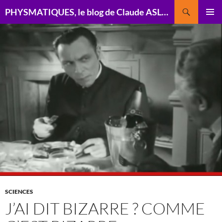
Recherche
PHYSMATIQUES, le blog de Claude ASLANGUL, physicien théoricien
ALLER
MENU
AU
PRINCI
CONTENU
SCIENCES
J’AI DIT BIZARRE ? COMME