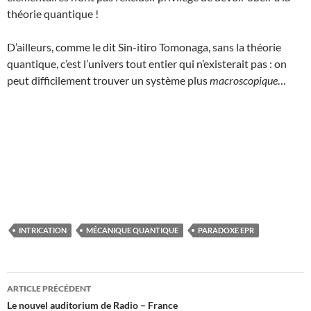
théorie quantique !
D’ailleurs, comme le dit Sin-itiro Tomonaga, sans la théorie
quantique, c’est l’univers tout entier qui n’existerait pas : on
peut difficilement trouver un système plus
macroscopique
…
INTRICATION
MÉCANIQUE QUANTIQUE
PARADOXE EPR
Navigation
ARTICLE PRÉCÉDENT
des
Le nouvel auditorium de Radio – France