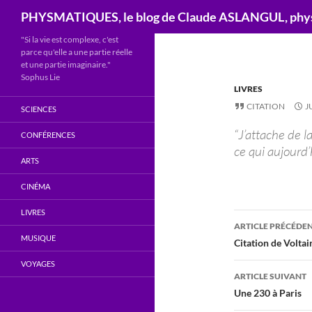
Recherche
PHYSMATIQUES, le blog de Claude ASLANGUL, physi
"Si la vie est complexe, c'est
parce qu'elle a une partie réelle
et une partie imaginaire."
Sophus Lie
LIVRES
CITATION
J
SCIENCES
“J’attache de l
CONFÉRENCES
ce qui aujourd’
ARTS
CINÉMA
LIVRES
Navigati
ARTICLE PRÉCÉDE
MUSIQUE
des
Citation de Voltai
articles
VOYAGES
ARTICLE SUIVANT
Une 230 à Paris