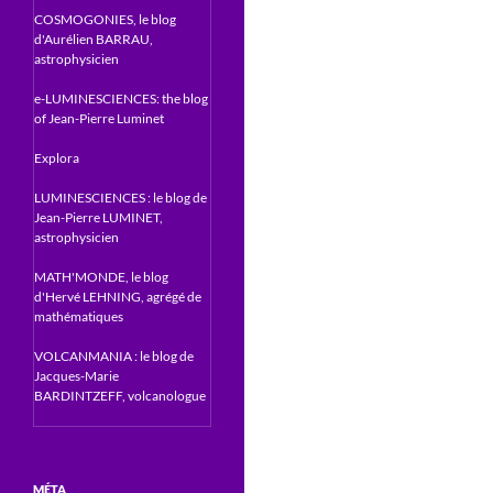
COSMOGONIES, le blog
d'Aurélien BARRAU,
astrophysicien
e-LUMINESCIENCES: the blog
of Jean-Pierre Luminet
Explora
LUMINESCIENCES : le blog de
Jean-Pierre LUMINET,
astrophysicien
MATH'MONDE, le blog
d'Hervé LEHNING, agrégé de
mathématiques
VOLCANMANIA : le blog de
Jacques-Marie
BARDINTZEFF, volcanologue
MÉTA