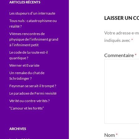
ARTICLES RÉCENTS
Les stupeurs d’un internaute
LAISSER UN 
Tous nuls : catastrophisme ou
réalité ?
Votre adresse e-ma
VIèmes rencontres de
physique de l’infiniment grand
indiqués avec
*
à l’infiniment petit
Le code de la route est-il
Commentaire
*
quantique ?
Werner et Evariste
Un remake du chat de
Schrödinger ?
Feynman se serait-il trompé ?
Le paradoxe de Fermi revisité
Vérité ou contre-vérités ?
“L’amour et les forêts”
ARCHIVES
Nom
*