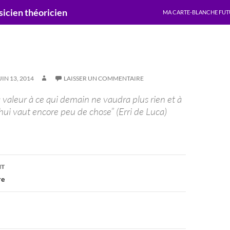
ALLER AU CONTENU
cien théoricien
MA CARTE-BLANCHE FUT
UIN 13, 2014
LAISSER UN COMMENTAIRE
a valeur à ce qui demain ne vaudra plus rien et à
hui vaut encore peu de chose” (Erri de Luca)
on
NT
re