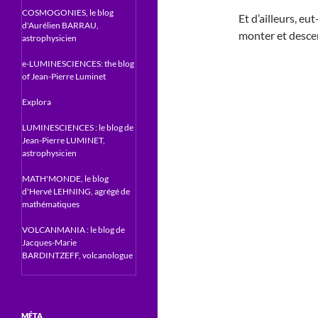
COSMOGONIES, le blog
Et d’ailleurs, eut
d'Aurélien BARRAU,
monter et descen
astrophysicien
e-LUMINESCIENCES: the blog
of Jean-Pierre Luminet
Explora
LUMINESCIENCES : le blog de
Jean-Pierre LUMINET,
astrophysicien
MATH'MONDE, le blog
d'Hervé LEHNING, agrégé de
mathématiques
VOLCANMANIA : le blog de
Jacques-Marie
BARDINTZEFF, volcanologue
MÉTA