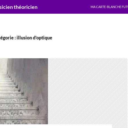
ALLER AU CONTENU
cien théoricien
MA CARTE-BLANCHE FUT
égorie : illusion d’optique