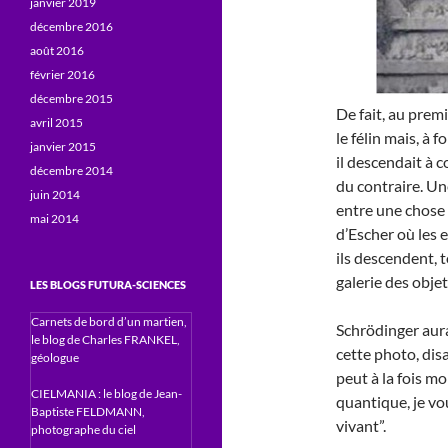
janvier 2019
décembre 2016
août 2016
février 2016
décembre 2015
De fait, au premi
avril 2015
le félin mais, à f
janvier 2015
il descendait à 
décembre 2014
du contraire. Une
juin 2014
entre une chose 
mai 2014
d’Escher où les 
ils descendent, 
galerie des obje
LES BLOGS FUTURA-SCIENCES
Carnets de bord d’un martien,
Schrödinger aur
le blog de Charles FRANKEL,
cette photo, disa
géologue
peut à la fois m
CIELMANIA : le blog de Jean-
quantique, je vou
Baptiste FELDMANN,
vivant”.
photographe du ciel