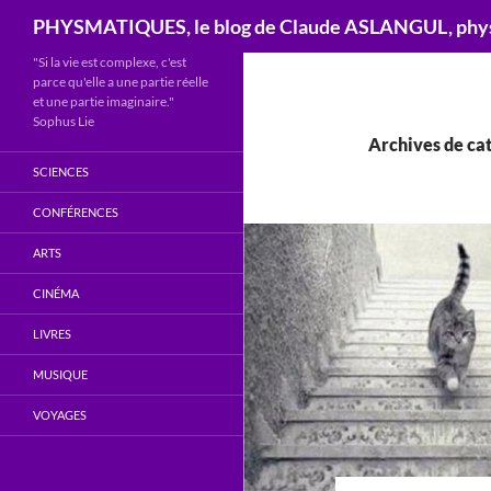
Recherche
PHYSMATIQUES, le blog de Claude ASLANGUL, physi
"Si la vie est complexe, c'est
parce qu'elle a une partie réelle
et une partie imaginaire."
Sophus Lie
Archives de cat
SCIENCES
CONFÉRENCES
ARTS
CINÉMA
LIVRES
MUSIQUE
VOYAGES