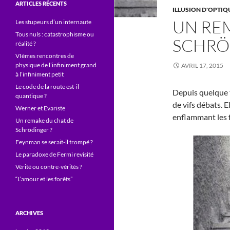
ARTICLES RÉCENTS
ILLUSION D'OPTIQ
UN RE
Les stupeurs d’un internaute
Tous nuls : catastrophisme ou
SCHRÖ
réalité ?
VIèmes rencontres de
physique de l’infiniment grand
AVRIL 17, 2015
à l’infiniment petit
Le code de la route est-il
Depuis quelque t
quantique ?
de vifs débats. E
Werner et Evariste
enflammant les fo
Un remake du chat de
Schrödinger ?
Feynman se serait-il trompé ?
Le paradoxe de Fermi revisité
Vérité ou contre-vérités ?
“L’amour et les forêts”
ARCHIVES