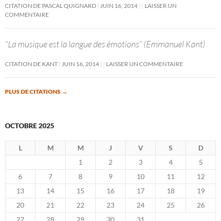
CITATION DE PASCAL QUIGNARD
JUIN 16, 2014
LAISSER UN
COMMENTAIRE
“La musique est la langue des émotions” (Emmanuel Kant)
CITATION DE KANT
JUIN 16, 2014
LAISSER UN COMMENTAIRE
PLUS DE CITATIONS
→
OCTOBRE 2025
L
M
M
J
V
S
D
1
2
3
4
5
6
7
8
9
10
11
12
13
14
15
16
17
18
19
20
21
22
23
24
25
26
27
28
29
30
31