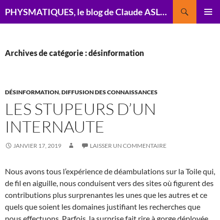
Recherche
PHYSMATIQUES, le blog de Claude ASLANGUL, physicien théoricien
ALLER
MENU
AU
PRINCI
CONTENU
Archives de catégorie : désinformation
DÉSINFORMATION
,
DIFFUSION DES CONNAISSANCES
LES STUPEURS D’UN
INTERNAUTE
JANVIER 17, 2019
LAISSER UN COMMENTAIRE
Nous avons tous l’expérience de déambulations sur la Toile qui,
de fil en aiguille, nous conduisent vers des sites où figurent des
contributions plus surprenantes les unes que les autres et ce
quels que soient les domaines justifiant les recherches que
nous effectuons. Parfois, la surprise fait rire à gorge déployée