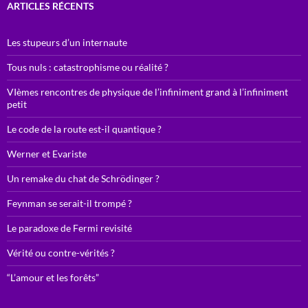
ARTICLES RÉCENTS
Les stupeurs d’un internaute
Tous nuls : catastrophisme ou réalité ?
VIèmes rencontres de physique de l’infiniment grand à l’infiniment
petit
Le code de la route est-il quantique ?
Werner et Evariste
Un remake du chat de Schrödinger ?
Feynman se serait-il trompé ?
Le paradoxe de Fermi revisité
Vérité ou contre-vérités ?
“L’amour et les forêts”