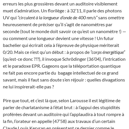
erreurs les plus grossières devant un auditoire visiblement
muet d’admiration. Un florilège : à 32’11, il parle des photons
UV qui
“circulent à la longueur d’onde de 400 nm/s”
sans omettre
heureusement de préciser qu’il s’agit de nanomètres par
seconde (tout le monde doit savoir ce qu’est un nanomètre !) —
ou comment une longueur devient une vitesse ! Un futur
bachelier qui écrirait cela à l’épreuve de physique mériterait
0/20. Mais ce n’est qu’un début : à propos de
“corps énergétique”
(qu’est-ce donc ???), il invoque Schrödinger (36’04), l’intrication
et le paradoxe EPR. Gageons que la téléportation quantique
ne fait pas encore partie du bagage intellectuel de ce grand
savant, mais il faut sans doute s’en réjouir : quelles divagations
ne lui inspirerait-elle pas ?
Pire que tout, et c’est là que, selon Larousse il est légitime de
parler de charlatanisme à l’état brut : à l’appui des stupidités
proférées devant un auditoire qui l’applaudira à tout rompre à
la fin, l’orateur en appelle (47’58) aux travaux d’un certain
Claude Louis Kervran en présentant ce dernier comme le