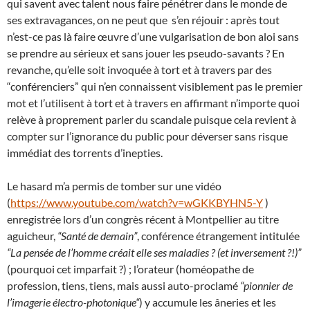
qui savent avec talent nous faire pénétrer dans le monde de
ses extravagances, on ne peut que s’en réjouir : après tout
n’est-ce pas là faire œuvre d’une vulgarisation de bon aloi sans
se prendre au sérieux et sans jouer les pseudo-savants ? En
revanche, qu’elle soit invoquée à tort et à travers par des
“conférenciers” qui n’en connaissent visiblement pas le premier
mot et l’utilisent à tort et à travers en affirmant n’importe quoi
relève à proprement parler du scandale puisque cela revient à
compter sur l’ignorance du public pour déverser sans risque
immédiat des torrents d’inepties.
Le hasard m’a permis de tomber sur une vidéo
(
https://www.youtube.com/watch?v=wGKKBYHN5-Y
)
enregistrée lors d’un congrès récent à Montpellier au titre
aguicheur,
“Santé de demain”
, conférence étrangement intitulée
“La pensée de l’homme créait elle ses maladies ? (et inversement ?!)”
(pourquoi cet imparfait ?) ; l’orateur (homéopathe de
profession, tiens, tiens, mais aussi auto-proclamé
“
pionnier de
l’imagerie électro-photonique
“
) y accumule les âneries et les