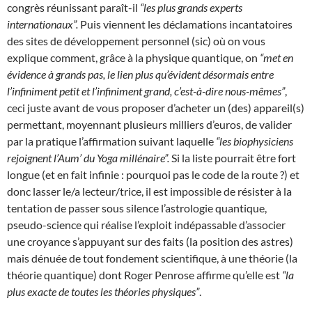
congrès réunissant paraît-il
“les plus grands experts
internationaux”.
Puis viennent les déclamations incantatoires
des sites de développement personnel (sic) où on vous
explique comment, grâce à la physique quantique, on
“met en
évidence à grands pas, le lien plus qu’évident désormais entre
l’infiniment petit et l’infiniment grand, c’est-à-dire nous-mêmes”
,
ceci juste avant de vous proposer d’acheter un (des) appareil(s)
permettant, moyennant plusieurs milliers d’euros, de valider
par la pratique l’affirmation suivant laquelle
“les biophysiciens
rejoignent l’Aum’ du Yoga millénaire”.
Si la liste pourrait être fort
longue (et en fait infinie : pourquoi pas le code de la route ?) et
donc lasser le/a lecteur/trice, il est impossible de résister à la
tentation de passer sous silence l’astrologie quantique,
pseudo-science qui réalise l’exploit indépassable d’associer
une croyance s’appuyant sur des faits (la position des astres)
mais dénuée de tout fondement scientifique, à une théorie (la
théorie quantique) dont Roger Penrose affirme qu’elle est
“la
plus exacte de toutes les théories physiques”
.