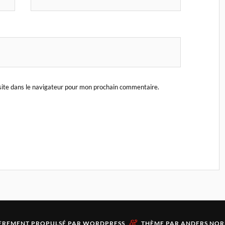
ite dans le navigateur pour mon prochain commentaire.
&
ÈREMENT PROPULSÉ PAR
WORDPRESS
THÈME PAR
ANDERS NOR