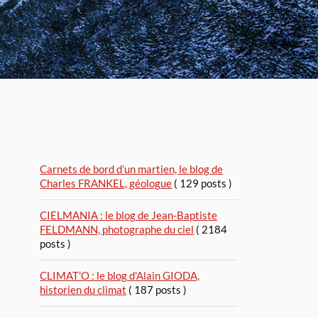
Carnets de bord d’un martien, le blog de
Charles FRANKEL, géologue
( 129 posts )
CIELMANIA : le blog de Jean-Baptiste
FELDMANN, photographe du ciel
( 2184
posts )
CLIMAT'O : le blog d'Alain GIODA,
historien du climat
( 187 posts )