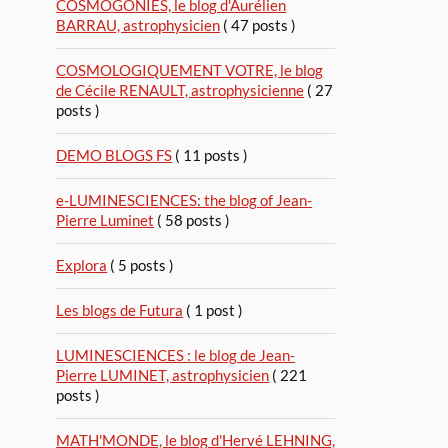
COSMOGONIES, le blog d'Aurélien
BARRAU, astrophysicien
( 47 posts )
COSMOLOGIQUEMENT VOTRE, le blog
de Cécile RENAULT, astrophysicienne
( 27
posts )
DEMO BLOGS FS
( 11 posts )
e-LUMINESCIENCES: the blog of Jean-
Pierre Luminet
( 58 posts )
Explora
( 5 posts )
Les blogs de Futura
( 1 post )
LUMINESCIENCES : le blog de Jean-
Pierre LUMINET, astrophysicien
( 221
posts )
MATH'MONDE, le blog d'Hervé LEHNING,